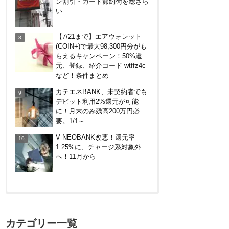
ン割引・カード節約術を総ざら
い
【7/21まで】エアウォレット
(COIN+)で最大98,300円分がも
らえるキャンペーン！50%還
元、登録、紹介コード wtffz4c
など！条件まとめ
カテエネBANK、未契約者でも
デビット利用2%還元が可能
に！月末のみ残高200万円必
要。1/1～
V NEOBANK改悪！還元率
1.25%に、チャージ系対象外
へ！11月から
【対象者限定】楽天ペイ利用で
最大300ポイントもらえる！7/1
カテゴリー一覧
朝まで