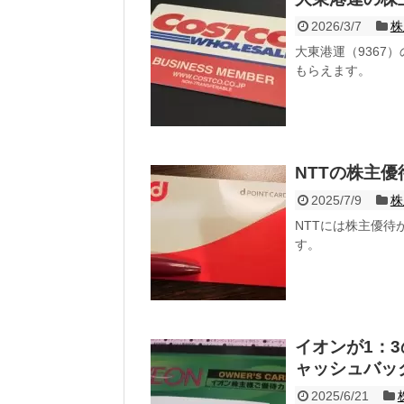
2026/3/7
株
大東港運（9367
もらえます。
NTTの株主
2025/7/9
株
NTTには株主優待
す。
イオンが1：
ャッシュバッ
2025/6/21