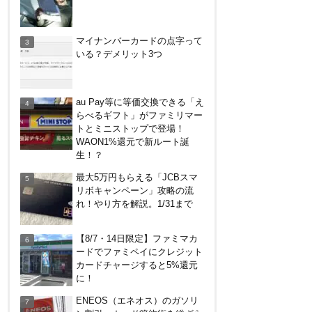
コストコグローバルカードでコ
マイナンバーカードの点字って
ストコもそれ以外も還元率2%
いる？デメリット3つ
キャンペーン！2/1～3/31
カテエネBANK、未契約者でも
au Pay等に等価交換できる「え
デビット利用2%還元が可能
らべるギフト」がファミリマー
に！月末のみ残高200万円必
トとミニストップで登場！
要。1/1～
WAON1%還元で新ルート誕
デジタルギフト改悪でいろいろ
生！？
手数料徴収へ！8/3～
最大5万円もらえる「JCBスマ
リボキャンペーン」攻略の流
れ！やり方を解説。1/31まで
アメリカン・エキスプレス・カ
ードで最大10%キャッシュバッ
【8/7・14日限定】ファミマカ
ク！中小企業店舗の対象店舗
ードでファミペイにクレジット
で。～8/31
カードチャージすると5%還元
に！
ENEOS（エネオス）のガソリ