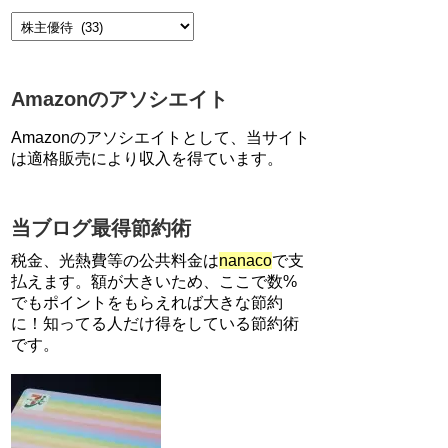
【7/21まで】エアウォレット
(COIN+)で最大98,300円分がも
らえるキャンペーン！50%還
Amazonのアソシエイト
元、登録、紹介コード wtffz4c
など！条件まとめ
Amazonのアソシエイトとして、当サイト
【2倍増量】PayPayカード、ま
は適格販売により収入を得ています。
るごとフラットリボ登録と3回
利用で10000ptがもらえるキャ
ンペーン！3/31まで
当ブログ最得節約術
【解決】マリオットボンヴォイ
にログインできない、パスワー
税金、光熱費等の公共料金は
nanaco
で支
ド変更不可の原因はコレでし
払えます。額が大きいため、ここで数%
た。
でもポイントをもらえれば大きな節約
に！知ってる人だけ得をしている節約術
ソニーフィナンシャルグループ
です。
の株主限定！2万円もらえる口
座開設キャンペーン。7/31まで
【対象者限定】楽天ペイで決済
すると最大300ポイントキャン