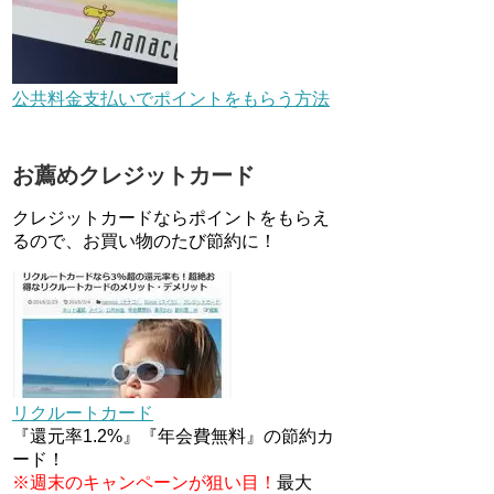
ペーン！～6/1
デジタルギフト改悪でいろいろ
手数料徴収へ！8/3～
公共料金支払いでポイントをもらう方法
au Pay等に等価交換できる「え
お薦めクレジットカード
らべるギフト」がファミリマー
トとミニストップで登場！
クレジットカードならポイントをもらえ
WAON1%還元で新ルート誕
生！？
るので、お買い物のたび節約に！
JCBカードWでApple Pay追加
時のナビダイヤル0570を回避す
る方法
住信SBIネット銀行のデビット
カードPoint＋で最大2%還元！
リクルートカード
V NEOバンクデビットとどっち
が良い？条件などまとめ
『還元率1.2%』『年会費無料』の節約カ
ード！
※週末のキャンペーンが狙い目！
最大