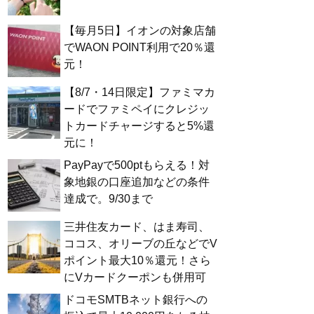
【毎月5日】イオンの対象店舗
でWAON POINT利用で20％還
元！
【8/7・14日限定】ファミマカ
ードでファミペイにクレジッ
トカードチャージすると5%還
元に！
PayPayで500ptもらえる！対
象地銀の口座追加などの条件
達成で。9/30まで
三井住友カード、はま寿司、
ココス、オリーブの丘などでV
ポイント最大10％還元！さら
にVカードクーポンも併用可
ドコモSMTBネット銀行への