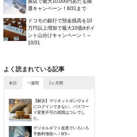
振込で最大10,000円あたる抽
選キャンペーン！8/31まで
ドコモの銀行で預金残高を10
万円以上増加で最大10億dポイ
ント山分けキャンペーン！～
10/31
よく読まれている記事
本日
一週間
1ヶ月間
やっぱり裏切らない！無印良品
【解決】マリオットボンヴォイ
のクッション（丸型）を3ヶ月
にログインできない、パスワー
使ってみた感想
ド変更不可の原因はコレでし
た。
イオンラウンジ体験記！利用条
デジタルギフト改悪でいろいろ
件や使える時間、同伴者人数な
手数料徴収へ！8/3～
どを紹介