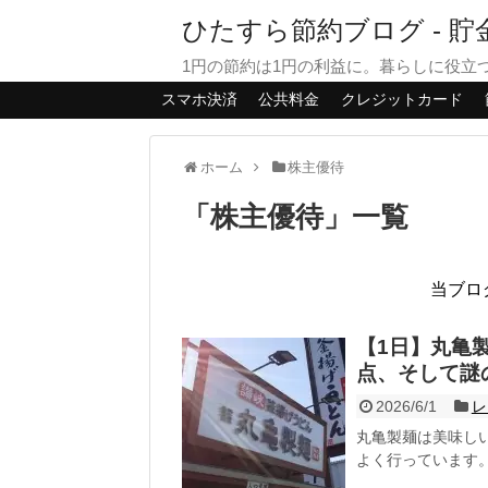
ひたすら節約ブログ - 
1円の節約は1円の利益に。暮らしに役立
スマホ決済
公共料金
クレジットカード
ホーム
株主優待
「
株主優待
」
一覧
当ブロ
【1日】丸亀
点、そして謎
2026/6/1
レ
丸亀製麺は美味し
よく行っています。