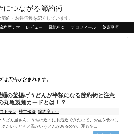
貯金につながる節約術
つ節約・お得情報を紹介しています。
節約度：大
レビュー
電気料金
プロフィール
免責事項
グは広告が含まれます。
製麺の釜揚げうどんが半額になる節約術と注意
の丸亀製麺カードとは！？
ストラン
,
株主優待
,
節約度：小
いうどん屋さん。うちの近くにも最近できたので、お昼を食べに
冷たいうどんと温かいうどんがあるので、夏も冬...