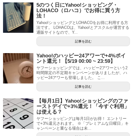
5のつく日にYahoo!ショッピング・
LOHACO（ロハコ）でお得に買う方
法！
Yahoo!ショッピングとLOHACOをお得に利用する方
法です。 LOHACOは、Yahoo!とアスクルが運営する
通販サイトなので、Y...
記事を読む
Yahoo!のハッピー24アワーで+4%ポイ
ント還元！【5/19 00:00 ~ 23:59】
ヤフーショッピングでは、ハッピー2アワーという2
時間限定の不定期キャンペーンがありましたが、ハ
ッピー24アワーも登場しました。 こ...
記事を読む
【毎月1日】Yahoo!ショッピングのファ
ーストデイで+3%還元！「今すぐ利用」
は使える？
ヤフーショッピングは毎月1日がお得！ エントリー
で+3%還元されます。 ※「プレミアムな日曜日」キ
ャンペーンと重なる場合は未...