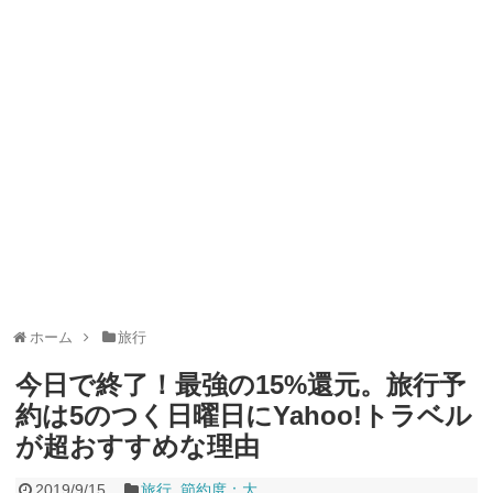
ャンペーン！8/31まで
2026年8月3日
ドコモの銀行で預金残高を10万円以上増加で最大10億dポイント
山分けキャンペーン！～10/31
2026年8月3日
デジタルギフト改悪でいろいろ手数料徴収へ！8/3～
2026年8月
1日
PayPayポイント→Vポイント交換でストア限定の制限を消す方
法
2026年8月1日
Vポイントpay利用で最大10%還元！8/31まで
2026年8月1日
V NEOBANK改悪！還元率1.25%に、チャージ系対象外へ！11
月から
2026年8月1日
ドットマネーが再開！8/12から。でも未完了のポイント有効期
限が8月末まで？
2026年7月31日
【2026年夏】dポイント交換キャンペーンが見逃せない！最大
15%増量のチャンス。8/1~31あたりまで
2026年7月31日
au PAY 残高チャージで最大10000円もらえる！じぶん銀行から
チャージで抽選。8/31まで
2026年7月29日
ホーム
旅行
今日で終了！最強の15%還元。旅行予
約は5のつく日曜日にYahoo!トラベル
が超おすすめな理由
2019/9/15
旅行
,
節約度：大