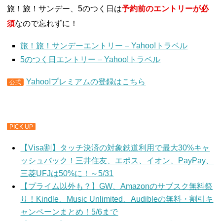
旅！旅！サンデー、5のつく日は
予約前のエントリーが必
須
なので忘れずに！
旅！旅！サンデーエントリー – Yahoo!トラベル
5のつく日エントリー – Yahoo!トラベル
Yahoo!プレミアムの登録はこちら
公式
PICK UP
【Visa割】タッチ決済の対象鉄道利用で最大30%キャ
ッシュバック！三井住友、エポス、イオン、PayPay、
三菱UFJは50%に！～5/31
【プライム以外も？】GW、Amazonのサブスク無料祭
り！Kindle、Music Unlimited、Audibleの無料・割引キ
ャンペーンまとめ！5/6まで