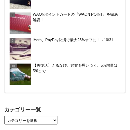
ドコモSMTBネット銀行への振込で最大10,000円あ
WAONポイントカードの『WAON POINT』を徹底
たる抽選キャンペーン！8/31まで
解説！
PayPayで500ptもらえる！対象地銀の口座追加など
iHerb、PayPay決済で最大25%オフに！～10/31
の条件達成で。9/30まで
【再復活】ふるなび、妙案を思いつく。5%増量は
5/6まで
【対象者限定】楽天ペイ利用で最大300ポイントも
らえる！7/1朝まで
カテゴリー一覧
【7/21まで】エアウォレット(COIN+)で最大98,300