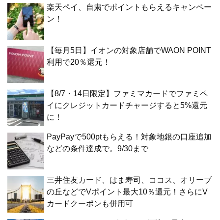
楽天ペイ、自粛でポイントもらえるキャンペー
ン！
【毎月5日】イオンの対象店舗でWAON POINT
利用で20％還元！
【8/7・14日限定】ファミマカードでファミペ
イにクレジットカードチャージすると5%還元
に！
PayPayで500ptもらえる！対象地銀の口座追加
などの条件達成で。9/30まで
三井住友カード、はま寿司、ココス、オリーブ
の丘などでVポイント最大10％還元！さらにV
カードクーポンも併用可