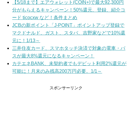
【5/18まで】エアウォレット(COIN+)で最大92,300円
分がもらえるキャンペーン！50%還元、登録、紹介コ
ード ticocxw など！条件まとめ
JCBの新ポイント「J-POINT」ポイントアップ登録で
マクドナルド、ガスト、スタバ、吉野家などで10%還
元に！1/13～
三井住友カード、スマホタッチ決済で対象の電車・バ
スが最大8%還元になるキャンペーン！
カテエネBANK、未契約者でもデビット利用2%還元が
可能に！月末のみ残高200万円必要。1/1～
スポンサーリンク