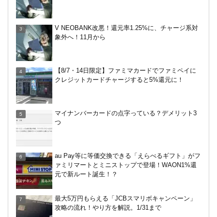
アメリカン・エキスプレス・カードで最大10%キャ
V NEOBANK改悪！還元率1.25%に、チャージ系対
ッシュバック！中小企業店舗の対象店舗で。～8/31
象外へ！11月から
嵐山のトロッコ列車。亀岡発で大正解だった2つの
【8/7・14日限定】ファミマカードでファミペイに
理由
クレジットカードチャージすると5%還元に！
電車などでVisaのタッチ決済で最大20%キャッシュ
マイナンバーカードの点字っている？デメリット3
バック！関西の公共交通機関、札幌市営地下鉄で。
つ
～12/14
DanDan BANK by山陰合同銀行の貯蓄預金（ほぼ普
au Pay等に等価交換できる「えらべるギフト」がフ
通預金）で年利0.7％～0.9％！
ァミリマートとミニストップで登場！WAON1%還
元で新ルート誕生！？
デジタルギフト改悪でいろいろ手数料徴収へ！8/3
最大5万円もらえる「JCBスマリボキャンペーン」
～
攻略の流れ！やり方を解説。1/31まで