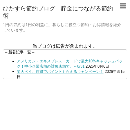
ひたすら節約ブログ - 貯金につながる節約
術
1円の節約は1円の利益に。暮らしに役立つ節約・お得情報を紹介
しています。
当ブログは広告が含まれます。
– 新着記事一覧 –
アメリカン・エキスプレス・カードで最大10%キャッシュバッ
ク！中小企業店舗の対象店舗で。～8/31
2026年8月6日
楽天ペイ、自粛でポイントもらえるキャンペーン！
2026年8月5
日
【毎月5日】イオンの対象店舗でWAON POINT利用で20％還
元！
2026年8月5日
【8/7・14日限定】ファミマカードでファミペイにクレジットカ
ードチャージすると5%還元に！
2026年8月4日
PayPayで500ptもらえる！対象地銀の口座追加などの条件達成
で。9/30まで
2026年8月4日
三井住友カード、はま寿司、ココス、オリーブの丘などでVポイ
ント最大10％還元！さらにVカードクーポンも併用可
2026年8
月4日
ドコモSMTBネット銀行への振込で最大10,000円あたる抽選キ