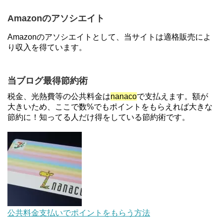
円分がもらえるキャンペーン！50%還元、登録、紹
介コード wtffz4c など！条件まとめ
Amazonのアソシエイト
【2倍増量】PayPayカード、まるごとフラットリボ
Amazonのアソシエイトとして、当サイトは適格販売によ
登録と3回利用で10000ptがもらえるキャンペーン！
り収入を得ています。
3/31まで
ソニーフィナンシャルグループの株主限定！2万円
当ブログ最得節約術
もらえる口座開設キャンペーン。7/31まで
税金、光熱費等の公共料金は
nanaco
で支払えます。額が
大きいため、ここで数%でもポイントをもらえれば大きな
節約に！知ってる人だけ得をしている節約術です。
【解決】マリオットボンヴォイにログインできな
い、パスワード変更不可の原因はコレでした。
【対象者限定】楽天ペイで決済すると最大300ポイ
ントキャンペーン！～6/1
JCBカードWでApple Pay追加時のナビダイヤル
公共料金支払いでポイントをもらう方法
0570を回避する方法