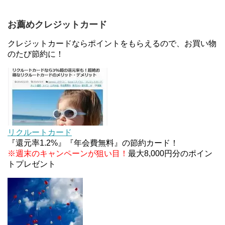
お薦めクレジットカード
住信SBIネット銀行のデビットカードPoint＋で最大
2%還元！V NEOバンクデビットとどっちが良い？
クレジットカードならポイントをもらえるので、お買い物
条件などまとめ
のたび節約に！
マイナンバーカードの点字っている？デメリット3
つ
デジタルギフト改悪でいろいろ手数料徴収へ！8/3
～
リクルートカード
『還元率1.2%』『年会費無料』の節約カード！
※週末のキャンペーンが狙い目！
最大8,000円分のポイン
トプレゼント