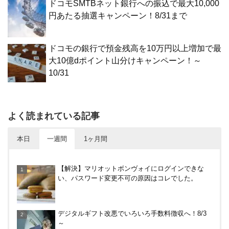
ドコモSMTBネット銀行への振込で最大10,000
円あたる抽選キャンペーン！8/31まで
ドコモの銀行で預金残高を10万円以上増加で最
大10億dポイント山分けキャンペーン！～
10/31
よく読まれている記事
本日
一週間
1ヶ月間
【8/7・14日限定】ファミマカードでファミペイに
【解決】マリオットボンヴォイにログインできな
クレジットカードチャージすると5%還元に！
い、パスワード変更不可の原因はコレでした。
30倍！イオンカードセレクトは界王拳なみに金利を
デジタルギフト改悪でいろいろ手数料徴収へ！8/3
上げる鍵になる！オートチャージなどメリット・デ
～
メリットまとめ