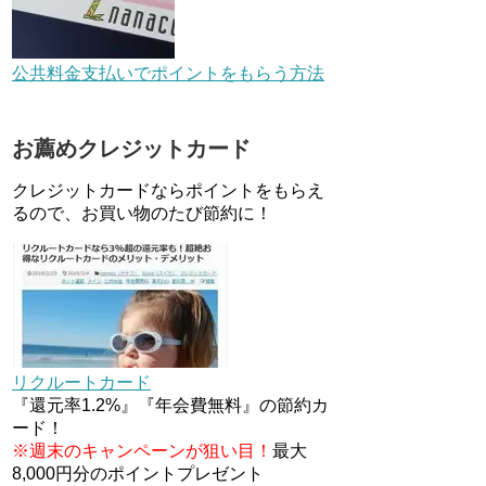
デジタルギフト改悪でいろいろ
手数料徴収へ！8/3～
公共料金支払いでポイントをもらう方法
au Pay等に等価交換できる「え
お薦めクレジットカード
らべるギフト」がファミリマー
トとミニストップで登場！
クレジットカードならポイントをもらえ
WAON1%還元で新ルート誕
るので、お買い物のたび節約に！
生！？
JCBカードWでApple Pay追加
時のナビダイヤル0570を回避す
る方法
ソニーフィナンシャルグループ
の株主限定！2万円もらえる口
リクルートカード
座開設キャンペーン。7/31まで
『還元率1.2%』『年会費無料』の節約カ
ード！
※週末のキャンペーンが狙い目！
最大
8,000円分のポイントプレゼント