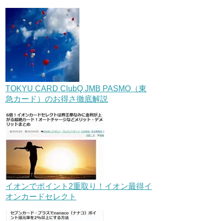
TOKYU CARD ClubQ JMB PASMO（東
急カード）のお得さ徹底解説
イオンでポイント2重取り！イオン最得イ
オンカードセレクト