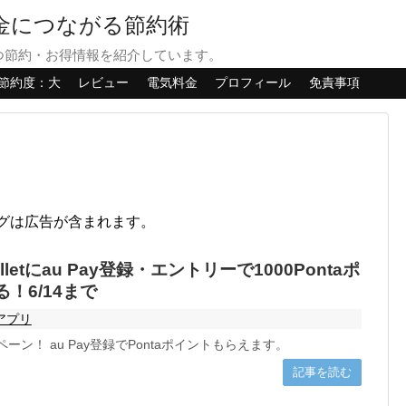
貯金につながる節約術
つ節約・お得情報を紹介しています。
節約度：大
レビュー
電気料金
プロフィール
免責事項
グは広告が含まれます。
alletにau Pay登録・エントリーで1000Pontaポ
！6/14まで
アプリ
ペーン！ au Pay登録でPontaポイントもらえます。
記事を読む