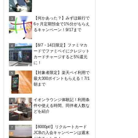
無印良品で裾上げしてもらっ
【何かあった？】みずほ銀行で
た！料金は無料？購入後の対
6ヶ月定期預金で1%分がもらえ
応、仕上がり時間などまとめ
るキャンペーン！9/17まで
JRキューポから永久不滅ポイ
【8/7・14日限定】ファミマカ
ント、dポイントに交換する方
ードでファミペイにクレジット
法！重要注意点あり
カードチャージすると5%還元
に！
【解決】マリオットボンヴォイ
【対象者限定】楽天ペイ利用で
にログインできない、パスワー
最大300ポイントもらえる！7/1
ド変更不可の原因はコレでし
朝まで
た。
【何かあった？】みずほ銀行で
イオンラウンジ体験記！利用条
6ヶ月定期預金で1%分がもらえ
件や使える時間、同伴者人数な
るキャンペーン！9/17まで
どを紹介
【7/31まで】ヤフーショッピン
【8000pt!】リクルートカード
グ商品券買うと今だけ4％増
JCBの入会キャンペーンは週末
量！Yahoo!ふるさと納税で使お