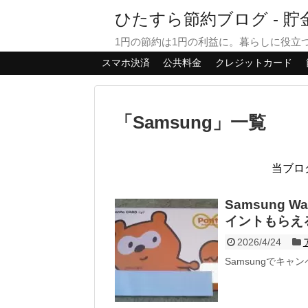
ひたすら節約ブログ - 
1円の節約は1円の利益に。暮らしに役立
スマホ決済
公共料金
クレジットカード
「
Samsung
」
一覧
当ブロ
Samsung W
イントもらえる
2026/4/24
Samsungでキャン