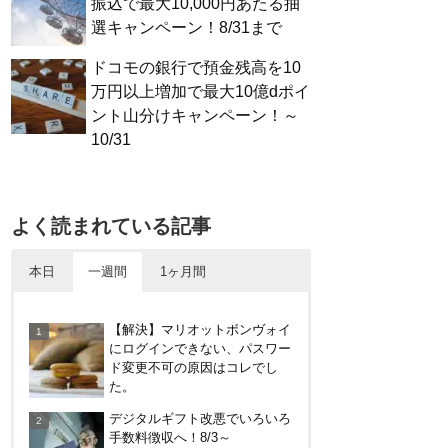
振込で最大10,000円あたる抽
選キャンペーン！8/31まで
ドコモの銀行で預金残高を10
万円以上増加で最大10億dポイ
ント山分けキャンペーン！～
10/31
よく読まれている記事
本日
一週間
1ヶ月間
めいぷる～ぷバスは広島観光で
【解決】マリオットボンヴォイ
お得！一日乗車券売り場やメリ
にログインできない、パスワー
ット・デメリットを解説
ド変更不可の原因はコレでし
た。
HISの電気はただ安いだけ。で
デジタルギフト改悪でいろいろ
もそれが一番！割引や違約金
手数料徴収へ！8/3～
は？