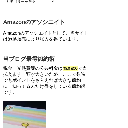
【7/21まで】エアウォレット
(COIN+)で最大98,300円分がも
らえるキャンペーン！50%還
Amazonのアソシエイト
元、登録、紹介コード wtffz4c
など！条件まとめ
Amazonのアソシエイトとして、当サイト
【2倍増量】PayPayカード、ま
は適格販売により収入を得ています。
るごとフラットリボ登録と3回
利用で10000ptがもらえるキャ
ンペーン！3/31まで
当ブログ最得節約術
【解決】マリオットボンヴォイ
にログインできない、パスワー
税金、光熱費等の公共料金は
nanaco
で支
ド変更不可の原因はコレでし
払えます。額が大きいため、ここで数%
た。
でもポイントをもらえれば大きな節約
に！知ってる人だけ得をしている節約術
住信SBIネット銀行のデビット
です。
カードPoint＋で最大2%還元！
V NEOバンクデビットとどっち
が良い？条件などまとめ
【対象者限定】楽天ペイで決済
すると最大300ポイントキャン
ペーン！～6/1