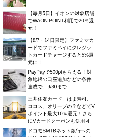
【毎月5日】イオンの対象店舗
でWAON POINT利用で20％還
元！
【8/7・14日限定】ファミマカ
ードでファミペイにクレジッ
トカードチャージすると5%還
元に！
PayPayで500ptもらえる！対
象地銀の口座追加などの条件
達成で。9/30まで
三井住友カード、はま寿司、
ココス、オリーブの丘などでV
ポイント最大10％還元！さら
にVカードクーポンも併用可
ドコモSMTBネット銀行への