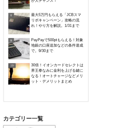
が大チャンス！
う
最大5万円もらえる「JCBスマ
リボキャンペーン」攻略の流
れ！やり方を解説。1/31まで
PayPayで500ptもらえる！対象
地銀の口座追加などの条件達成
で。9/30まで
30倍！イオンカードセレクトは
界王拳なみに金利を上げる鍵に
なる！オートチャージなどメリ
ット・デメリットまとめ
【対象者限定】楽天ペイ利用で
最大300ポイントもらえる！7/1
カテゴリー一覧
朝まで