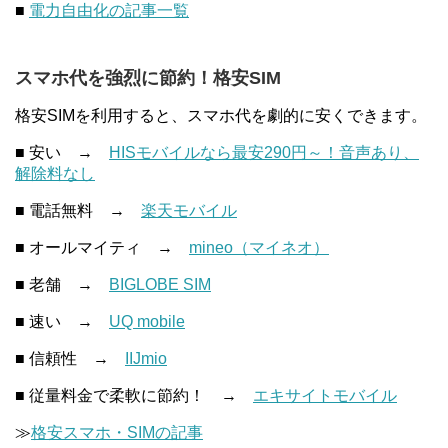
■
電力自由化の記事一覧
スマホ代を強烈に節約！格安SIM
格安SIMを利用すると、スマホ代を劇的に安くできます。
■ 安い →
HISモバイルなら最安290円～！音声あり、
解除料なし
■ 電話無料 →
楽天モバイル
■ オールマイティ →
mineo（マイネオ）
■ 老舗 →
BIGLOBE SIM
■ 速い →
UQ mobile
■ 信頼性 →
IIJmio
■ 従量料金で柔軟に節約！ →
エキサイトモバイル
≫
格安スマホ・SIMの記事