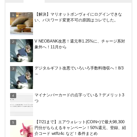
DanDan BANK by山陰合同銀行の貯蓄預金（ほぼ普
【解決】マリオットボンヴォイにログインできな
通預金）で年利0.7％～0.9％！
い、パスワード変更不可の原因はコレでした。
楽天カードから保険のお知らせが。無料らしいので
V NEOBANK改悪！還元率1.25%に、チャージ系対
加入したけど勧誘ヤバいかな
象外へ！11月から
V NEOBANK改悪！還元率1.25%に、チャージ系対
デジタルギフト改悪でいろいろ手数料徴収へ！8/3
象外へ！11月から
～
バーガーキングがBIG割でマックを牽制！？知って
マイナンバーカードの点字っている？デメリット3
おきたい利用条件と注意点
つ
楽天ペイ、自粛でポイントもらえるキャンペーン！
【7/21まで】エアウォレット(COIN+)で最大98,300
円分がもらえるキャンペーン！50%還元、登録、紹
介コード wtffz4c など！条件まとめ