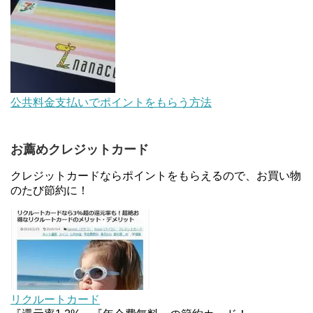
【解決】マリオットボンヴォイにログインできな
い、パスワード変更不可の原因はコレでした。
au Pay等に等価交換できる「えらべるギフト」がフ
公共料金支払いでポイントをもらう方法
ァミリマートとミニストップで登場！WAON1%還
元で新ルート誕生！？
お薦めクレジットカード
JCBカードWでApple Pay追加時のナビダイヤル
0570を回避する方法
クレジットカードならポイントをもらえるので、お買い物
のたび節約に！
住信SBIネット銀行のデビットカードPoint＋で最大
2%還元！V NEOバンクデビットとどっちが良い？
条件などまとめ
マイナンバーカードの点字っている？デメリット3
つ
リクルートカード