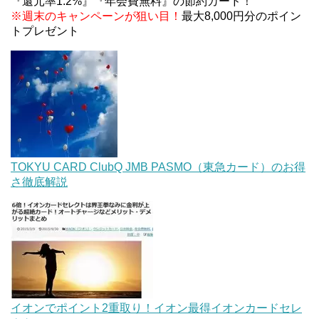
『還元率1.2%』『年会費無料』の節約カード！
※週末のキャンペーンが狙い目！
最大8,000円分のポイン
トプレゼント
TOKYU CARD ClubQ JMB PASMO（東急カード）のお得
さ徹底解説
イオンでポイント2重取り！イオン最得イオンカードセレ