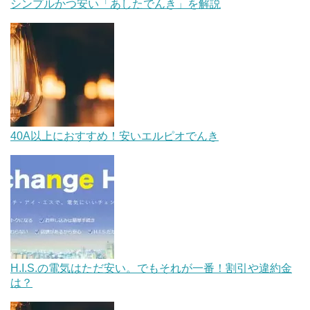
シンプルかつ安い「あしたでんき」を解説
40A以上におすすめ！安いエルピオでんき
H.I.S.の電気はただ安い。でもそれが一番！割引や違約金
は？