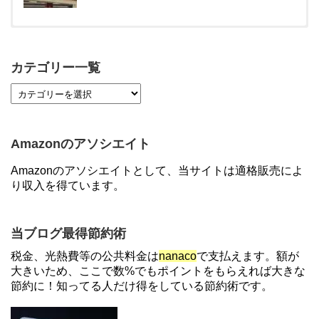
【対象者限定】楽天ペイ利用で最大300ポイントも
らえる！7/1朝まで
カテゴリー一覧
【7/21まで】エアウォレット(COIN+)で最大98,300
円分がもらえるキャンペーン！50%還元、登録、紹
介コード wtffz4c など！条件まとめ
Amazonのアソシエイト
【2倍増量】PayPayカード、まるごとフラットリボ
Amazonのアソシエイトとして、当サイトは適格販売によ
登録と3回利用で10000ptがもらえるキャンペーン！
り収入を得ています。
3/31まで
ソニーフィナンシャルグループの株主限定！2万円
当ブログ最得節約術
もらえる口座開設キャンペーン。7/31まで
税金、光熱費等の公共料金は
nanaco
で支払えます。額が
大きいため、ここで数%でもポイントをもらえれば大きな
節約に！知ってる人だけ得をしている節約術です。
【対象者限定】楽天ペイで決済すると最大300ポイ
ントキャンペーン！～6/1