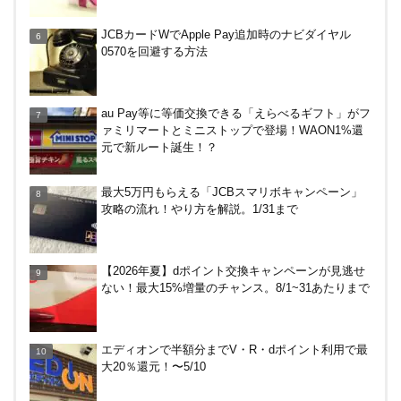
嵐山のトロッコ列車。亀岡発で大正解だった2つの
JCBカードWでApple Pay追加時のナビダイヤル
理由
0570を回避する方法
マイナンバーカードの点字っている？デメリット3
au Pay等に等価交換できる「えらべるギフト」がフ
つ
ァミリマートとミニストップで登場！WAON1%還
元で新ルート誕生！？
【毎月5日】イオンの対象店舗でWAON POINT利用
最大5万円もらえる「JCBスマリボキャンペーン」
で20％還元！
攻略の流れ！やり方を解説。1/31まで
【7/21まで】エアウォレット(COIN+)で最大98,300
【2026年夏】dポイント交換キャンペーンが見逃せ
円分がもらえるキャンペーン！50%還元、登録、紹
ない！最大15%増量のチャンス。8/1~31あたりまで
介コード wtffz4c など！条件まとめ
電車などでVisaのタッチ決済で最大20%キャッシュ
エディオンで半額分までV・R・dポイント利用で最
バック！関西の公共交通機関、札幌市営地下鉄で。
大20％還元！〜5/10
～12/14