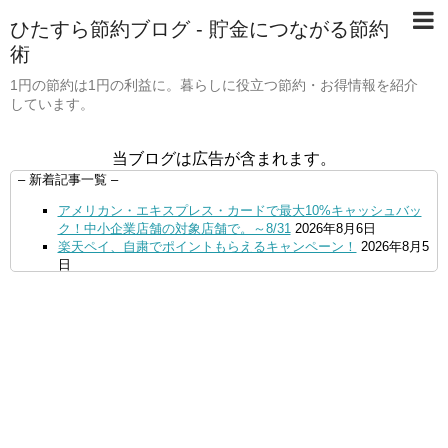
ひたすら節約ブログ - 貯金につながる節約
術
1円の節約は1円の利益に。暮らしに役立つ節約・お得情報を紹介
しています。
当ブログは広告が含まれます。
– 新着記事一覧 –
アメリカン・エキスプレス・カードで最大10%キャッシュバッ
ク！中小企業店舗の対象店舗で。～8/31
2026年8月6日
楽天ペイ、自粛でポイントもらえるキャンペーン！
2026年8月5
日
【毎月5日】イオンの対象店舗でWAON POINT利用で20％還
元！
2026年8月5日
【8/7・14日限定】ファミマカードでファミペイにクレジットカ
ードチャージすると5%還元に！
2026年8月4日
PayPayで500ptもらえる！対象地銀の口座追加などの条件達成
で。9/30まで
2026年8月4日
三井住友カード、はま寿司、ココス、オリーブの丘などでVポイ
ント最大10％還元！さらにVカードクーポンも併用可
2026年8
月4日
ドコモSMTBネット銀行への振込で最大10,000円あたる抽選キ