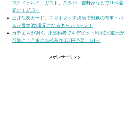
マクドナルド、ガスト、スタバ、吉野家などで10%還
元に！1/13～
三井住友カード、スマホタッチ決済で対象の電車・バ
スが最大8%還元になるキャンペーン！
カテエネBANK、未契約者でもデビット利用2%還元が
可能に！月末のみ残高200万円必要。1/1～
スポンサーリンク