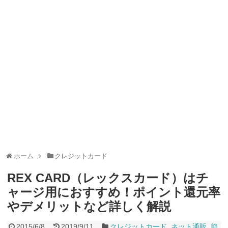
ャンペーン！8/31まで
2026年8月3日
ドコモの銀行で預金残高を10万円以上増加で最大10億dポイント
山分けキャンペーン！～10/31
2026年8月3日
デジタルギフト改悪でいろいろ手数料徴収へ！8/3～
2026年8月
1日
PayPayポイント→Vポイント交換でストア限定の制限を消す方
法
2026年8月1日
Vポイントpay利用で最大10%還元！8/31まで
2026年8月1日
V NEOBANK改悪！還元率1.25%に、チャージ系対象外へ！11
月から
2026年8月1日
ドットマネーが再開！8/12から。でも未完了のポイント有効期
限が8月末まで？
2026年7月31日
【2026年夏】dポイント交換キャンペーンが見逃せない！最大
15%増量のチャンス。8/1~31あたりまで
2026年7月31日
au PAY 残高チャージで最大10000円もらえる！じぶん銀行から
チャージで抽選。8/31まで
2026年7月29日
ホーム
クレジットカード
REX CARD（レックスカード）はチ
ャージ用におすすめ！ポイント還元率
やデメリットなど詳しく解説
2015/6/8
2019/9/11
クレジットカード
,
ネット通販
,
節