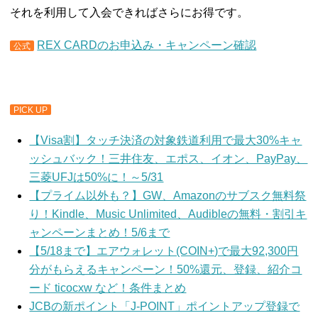
それを利用して入会できればさらにお得です。
REX CARDのお申込み・キャンペーン確認
公式
PICK UP
【Visa割】タッチ決済の対象鉄道利用で最大30%キャ
ッシュバック！三井住友、エポス、イオン、PayPay、
三菱UFJは50%に！～5/31
【プライム以外も？】GW、Amazonのサブスク無料祭
り！Kindle、Music Unlimited、Audibleの無料・割引キ
ャンペーンまとめ！5/6まで
【5/18まで】エアウォレット(COIN+)で最大92,300円
分がもらえるキャンペーン！50%還元、登録、紹介コ
ード ticocxw など！条件まとめ
JCBの新ポイント「J-POINT」ポイントアップ登録で