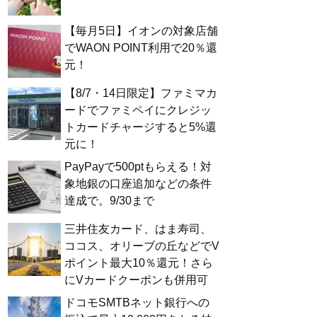
【毎月5日】イオンの対象店舗
でWAON POINT利用で20％還
元！
【8/7・14日限定】ファミマカ
ードでファミペイにクレジッ
トカードチャージすると5%還
元に！
PayPayで500ptもらえる！対
象地銀の口座追加などの条件
達成で。9/30まで
三井住友カード、はま寿司、
ココス、オリーブの丘などでV
ポイント最大10％還元！さら
にVカードクーポンも併用可
ドコモSMTBネット銀行への