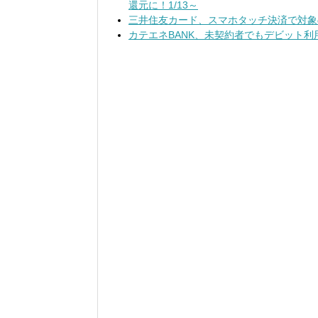
還元に！1/13～
三井住友カード、スマホタッチ決済で対象
カテエネBANK、未契約者でもデビット利用