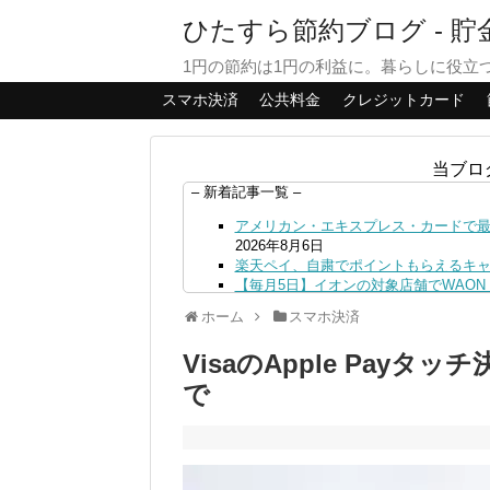
ひたすら節約ブログ - 
1円の節約は1円の利益に。暮らしに役立
スマホ決済
公共料金
クレジットカード
当ブロ
– 新着記事一覧 –
アメリカン・エキスプレス・カードで最大
2026年8月6日
楽天ペイ、自粛でポイントもらえるキ
【毎月5日】イオンの対象店舗でWAON P
【8/7・14日限定】ファミマカードで
ホーム
スマホ決済
4日
PayPayで500ptもらえる！対象地銀
VisaのApple Payタ
三井住友カード、はま寿司、ココス、オ
ンも併用可
2026年8月4日
で
ドコモSMTBネット銀行への振込で最大1
ドコモの銀行で預金残高を10万円以上増加
日
デジタルギフト改悪でいろいろ手数料徴収
PayPayポイント→Vポイント交換で