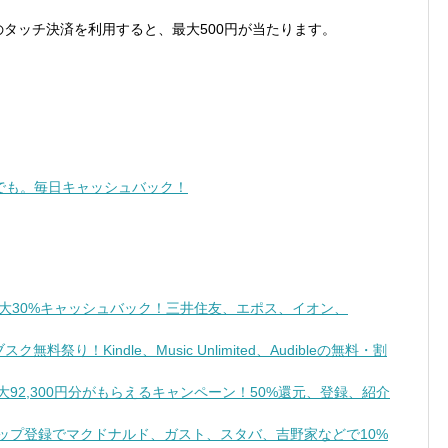
Visaのタッチ決済を利用すると、最大500円が当たります。
国どこでも。毎日キャッシュバック！
最大30%キャッシュバック！三井住友、エポス、イオン、
祭り！Kindle、Music Unlimited、Audibleの無料・割
で最大92,300円分がもらえるキャンペーン！50%還元、登録、紹介
トアップ登録でマクドナルド、ガスト、スタバ、吉野家などで10%