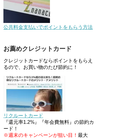
ペーン！～6/1
au Pay等に等価交換できる「え
らべるギフト」がファミリマー
公共料金支払いでポイントをもらう方法
トとミニストップで登場！
WAON1%還元で新ルート誕
生！？
お薦めクレジットカード
JCBカードWでApple Pay追加
時のナビダイヤル0570を回避す
クレジットカードならポイントをもらえ
る方法
るので、お買い物のたび節約に！
住信SBIネット銀行のデビット
カードPoint＋で最大2%還元！
V NEOバンクデビットとどっち
が良い？条件などまとめ
マイナンバーカードの点字って
いる？デメリット3つ
リクルートカード
『還元率1.2%』『年会費無料』の節約カ
ード！
※週末のキャンペーンが狙い目！
最大