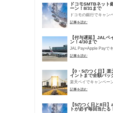
ドコモSMTBネット
ーン！8/31まで
ドコモの銀行でキャン
記事を読む
【付与遅延】JALペイ
ン！4/30まで
JAL Pay×Apple 
記事を読む
【0・5のつく日】楽天
イントまで全額バック
楽天ペイでキャンペー
記事を読む
【5のつく日と8日】a
トが必ず毎回当たる！最