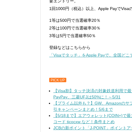
要エントリー。
1回1000円（税込）以上、Apple Payで
1等は500円で当選確率20％
2等は100円で当選確率30％
3等は5円で当選確率50％
登録などはこちらから
「Visaでタッチ」をApple Payで。全
PICK UP
【Visa割】タッチ決済の対象鉄道利用で
PayPay、三菱UFJは50%に！～5/31
【プライム以外も？】GW、Amazonのサブスク無料
引キャンペーンまとめ！5/6まで
【5/18まで】エアウォレット(COIN+)
コード ticocxw など！条件まとめ
JCBの新ポイント「J-POINT」ポイン