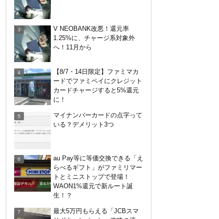
デジタルギフト改悪でいろいろ
V NEOBANK改悪！還元率
手数料徴収へ！8/3～
1.25%に、チャージ系対象外
へ！11月から
ドコモSMTBネット銀行への振
【8/7・14日限定】ファミマカ
込で最大10,000円あたる抽選キ
ードでファミペイにクレジット
ャンペーン！8/31まで
カードチャージすると5%還元
に！
PayPayで500ptもらえる！対象
マイナンバーカードの点字って
地銀の口座追加などの条件達成
いる？デメリット3つ
で。9/30まで
【8/7・14日限定】ファミマカ
au Pay等に等価交換できる「え
ードでファミペイにクレジット
らべるギフト」がファミリマー
カードチャージすると5%還元
トとミニストップで登場！
に！
WAON1%還元で新ルート誕
アメリカン・エキスプレス・カ
生！？
ードで最大10%キャッシュバッ
最大5万円もらえる「JCBスマ
ク！中小企業店舗の対象店舗