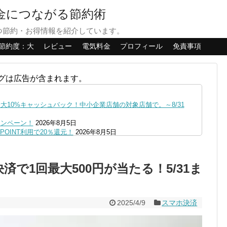
貯金につながる節約術
つ節約・お得情報を紹介しています。
節約度：大
レビュー
電気料金
プロフィール
免責事項
グは広告が含まれます。
10%キャッシュバック！中小企業店舗の対象店舗で。～8/31
ャンペーン！
2026年8月5日
OINT利用で20％還元！
2026年8月5日
ファミペイにクレジットカードチャージすると5%還元に！
2026年8月
の口座追加などの条件達成で。9/30まで
2026年8月4日
ッチ決済で1回最大500円が当たる！5/31ま
リーブの丘などでVポイント最大10％還元！さらにVカードクーポ
0,000円あたる抽選キャンペーン！8/31まで
2026年8月3日
で最大10億dポイント山分けキャンペーン！～10/31
2026年8月3
2025/4/9
スマホ決済
へ！8/3～
2026年8月1日
ストア限定の制限を消す方法
2026年8月1日