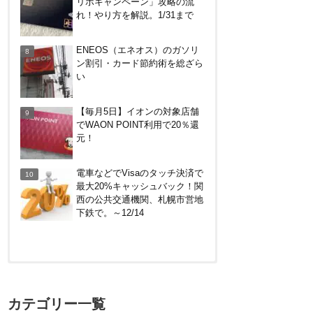
リボキャンペーン」攻略の流
で。～8/31
れ！やり方を解説。1/31まで
ENEOS（エネオス）のガソリ
ン割引・カード節約術を総ざら
い
【毎月5日】イオンの対象店舗
でWAON POINT利用で20％還
元！
電車などでVisaのタッチ決済で
最大20%キャッシュバック！関
西の公共交通機関、札幌市営地
下鉄で。～12/14
【対象者限定】楽天ペイ利用で
最大300ポイントもらえる！7/1
カテゴリー一覧
朝まで