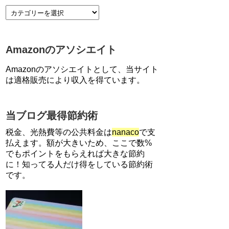
【7/21まで】エアウォレット
(COIN+)で最大98,300円分がも
らえるキャンペーン！50%還
Amazonのアソシエイト
元、登録、紹介コード wtffz4c
など！条件まとめ
Amazonのアソシエイトとして、当サイト
【2倍増量】PayPayカード、ま
は適格販売により収入を得ています。
るごとフラットリボ登録と3回
利用で10000ptがもらえるキャ
ンペーン！3/31まで
当ブログ最得節約術
ソニーフィナンシャルグループ
の株主限定！2万円もらえる口
税金、光熱費等の公共料金は
nanaco
で支
座開設キャンペーン。7/31まで
払えます。額が大きいため、ここで数%
でもポイントをもらえれば大きな節約
に！知ってる人だけ得をしている節約術
【解決】マリオットボンヴォイ
にログインできない、パスワー
です。
ド変更不可の原因はコレでし
た。
【対象者限定】楽天ペイで決済
すると最大300ポイントキャン