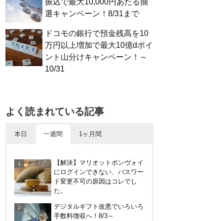
振込で最大10,000円あたる抽
選キャンペーン！8/31まで
ドコモの銀行で預金残高を10
万円以上増加で最大10億dポイ
ント山分けキャンペーン！～
10/31
よく読まれている記事
本日
一週間
1ヶ月間
30倍！イオンカードセレクトは
【解決】マリオットボンヴォイ
界王拳なみに金利を上げる鍵に
にログインできない、パスワー
なる！オートチャージなどメリ
ド変更不可の原因はコレでし
ット・デメリットまとめ
た。
やっぱり裏切らない！無印良品
デジタルギフト改悪でいろいろ
のクッション（丸型）を3ヶ月
手数料徴収へ！8/3～
使ってみた感想