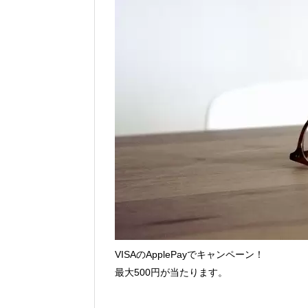
Vポイントpay利用で最大10%還元！8/3
V NEOBANK改悪！還元率1.25%に
ドットマネーが再開！8/12から。でも
【2026年夏】dポイント交換キャンペー
2026年7月31日
au PAY 残高チャージで最大10000
VISAのApplePayでキャンペーン！
最大500円が当たります。