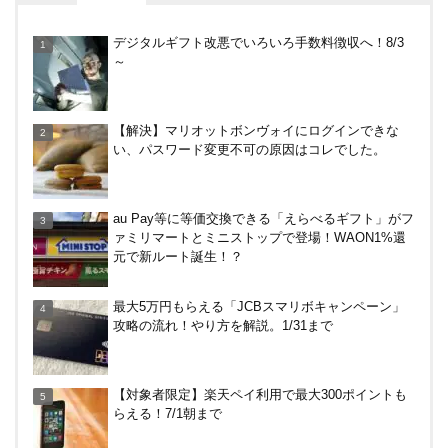
【対象者限定】楽天ペイ利用で最大300ポイントも
デジタルギフト改悪でいろいろ手数料徴収へ！8/3
らえる！7/1朝まで
～
三井住友カードでVクーポンで最大+10％還元！ニ
【解決】マリオットボンヴォイにログインできな
トリ、ビックカメラなど。～7/31
い、パスワード変更不可の原因はコレでした。
すぎのや本陣ではクーポン、スタンプカード、誕生
au Pay等に等価交換できる「えらべるギフト」がフ
日特典を駆使して節約しよう
ァミリマートとミニストップで登場！WAON1%還
元で新ルート誕生！？
東京駅のコインロッカー攻略法！料金や使い方、改
最大5万円もらえる「JCBスマリボキャンペーン」
札内と改札外の違いなど
攻略の流れ！やり方を解説。1/31まで
【何かあった？】みずほ銀行で6ヶ月定期預金で1%
【対象者限定】楽天ペイ利用で最大300ポイントも
分がもらえるキャンペーン！9/17まで
らえる！7/1朝まで