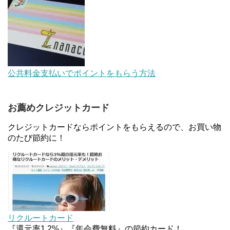
【解決】マリオットボンヴォイにログインできな
い、パスワード変更不可の原因はコレでした。
デジタルギフト改悪でいろいろ手数料徴収へ！8/3
公共料金支払いでポイントをもらう方法
～
お薦めクレジットカード
au Pay等に等価交換できる「えらべるギフト」がフ
ァミリマートとミニストップで登場！WAON1%還
クレジットカードならポイントをもらえるので、お買い物
元で新ルート誕生！？
のたび節約に！
JCBカードWでApple Pay追加時のナビダイヤル
0570を回避する方法
住信SBIネット銀行のデビットカードPoint＋で最大
2%還元！V NEOバンクデビットとどっちが良い？
リクルートカード
条件などまとめ
『還元率1.2%』『年会費無料』の節約カード！