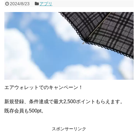
2024/8/23
アプリ
ャンペーン！8/31まで
2026年8月3日
ドコモの銀行で預金残高を10万円以上増加で最大10億dポイント
山分けキャンペーン！～10/31
2026年8月3日
デジタルギフト改悪でいろいろ手数料徴収へ！8/3～
2026年8月
1日
PayPayポイント→Vポイント交換でストア限定の制限を消す方
法
2026年8月1日
Vポイントpay利用で最大10%還元！8/31まで
2026年8月1日
V NEOBANK改悪！還元率1.25%に、チャージ系対象外へ！11
月から
2026年8月1日
ドットマネーが再開！8/12から。でも未完了のポイント有効期
限が8月末まで？
2026年7月31日
【2026年夏】dポイント交換キャンペーンが見逃せない！最大
15%増量のチャンス。8/1~31あたりまで
2026年7月31日
au PAY 残高チャージで最大10000円もらえる！じぶん銀行から
エアウォレットでのキャンペーン！
チャージで抽選。8/31まで
2026年7月29日
新規登録、条件達成で最大2,500ポイントもらえます。
既存会員も500pt。
スポンサーリンク