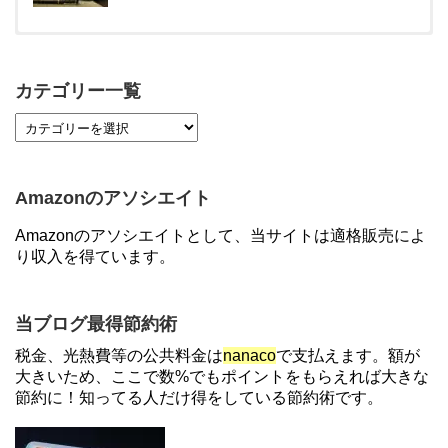
【対象者限定】楽天ペイ利用で最大300ポイントも
らえる！7/1朝まで
カテゴリー一覧
【7/21まで】エアウォレット(COIN+)で最大98,300
円分がもらえるキャンペーン！50%還元、登録、紹
介コード wtffz4c など！条件まとめ
Amazonのアソシエイト
【2倍増量】PayPayカード、まるごとフラットリボ
Amazonのアソシエイトとして、当サイトは適格販売によ
登録と3回利用で10000ptがもらえるキャンペーン！
り収入を得ています。
3/31まで
ソニーフィナンシャルグループの株主限定！2万円
当ブログ最得節約術
もらえる口座開設キャンペーン。7/31まで
税金、光熱費等の公共料金は
nanaco
で支払えます。額が
大きいため、ここで数%でもポイントをもらえれば大きな
節約に！知ってる人だけ得をしている節約術です。
【対象者限定】楽天ペイで決済すると最大300ポイ
ントキャンペーン！～6/1