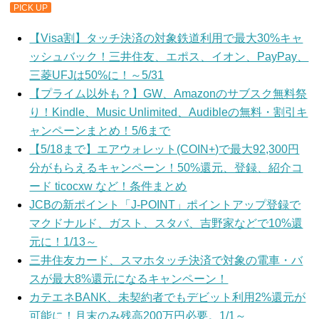
PICK UP
【Visa割】タッチ決済の対象鉄道利用で最大30%キャ
ッシュバック！三井住友、エポス、イオン、PayPay、
三菱UFJは50%に！～5/31
【プライム以外も？】GW、Amazonのサブスク無料祭
り！Kindle、Music Unlimited、Audibleの無料・割引キ
ャンペーンまとめ！5/6まで
【5/18まで】エアウォレット(COIN+)で最大92,300円
分がもらえるキャンペーン！50%還元、登録、紹介コ
ード ticocxw など！条件まとめ
JCBの新ポイント「J-POINT」ポイントアップ登録で
マクドナルド、ガスト、スタバ、吉野家などで10%還
元に！1/13～
三井住友カード、スマホタッチ決済で対象の電車・バ
スが最大8%還元になるキャンペーン！
カテエネBANK、未契約者でもデビット利用2%還元が
可能に！月末のみ残高200万円必要。1/1～