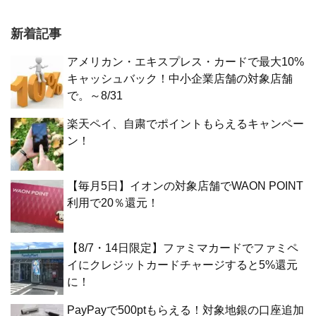
新着記事
アメリカン・エキスプレス・カードで最大10%
キャッシュバック！中小企業店舗の対象店舗
で。～8/31
楽天ペイ、自粛でポイントもらえるキャンペー
ン！
【毎月5日】イオンの対象店舗でWAON POINT
利用で20％還元！
【8/7・14日限定】ファミマカードでファミペ
イにクレジットカードチャージすると5%還元
に！
PayPayで500ptもらえる！対象地銀の口座追加