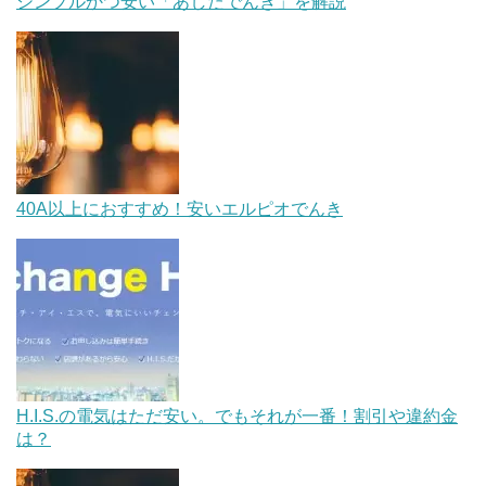
シンプルかつ安い「あしたでんき」を解説
40A以上におすすめ！安いエルピオでんき
H.I.S.の電気はただ安い。でもそれが一番！割引や違約金
は？