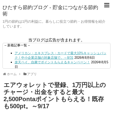
ひたすら節約ブログ - 貯金につながる節約
術
1円の節約は1円の利益に。暮らしに役立つ節約・お得情報を紹介
しています。
当ブログは広告が含まれます。
– 新着記事一覧 –
アメリカン・エキスプレス・カードで最大10%キャッシュバッ
ク！中小企業店舗の対象店舗で。～8/31
2026年8月6日
楽天ペイ、自粛でポイントもらえるキャンペーン！
2026年8月5
日
【毎月5日】イオンの対象店舗でWAON POINT利用で20％還
ホーム
アプリ
元！
2026年8月5日
【8/7・14日限定】ファミマカードでファミペイにクレジットカ
エアウォレットで登録、1万円以上の
ードチャージすると5%還元に！
2026年8月4日
PayPayで500ptもらえる！対象地銀の口座追加などの条件達成
チャージ・出金をすると最大
で。9/30まで
2026年8月4日
2,500Pontaポイントもらえる！既存
三井住友カード、はま寿司、ココス、オリーブの丘などでVポイ
ント最大10％還元！さらにVカードクーポンも併用可
2026年8
も500pt。～9/17
月4日
ドコモSMTBネット銀行への振込で最大10,000円あたる抽選キ