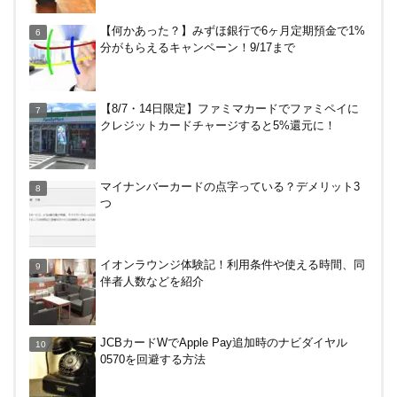
イオンラウンジ体験記！利用条件や使える時間、同
【何かあった？】みずほ銀行で6ヶ月定期預金で1%
伴者人数などを紹介
分がもらえるキャンペーン！9/17まで
無印良品で裾上げしてもらった！料金は無料？購入
【8/7・14日限定】ファミマカードでファミペイに
後の対応、仕上がり時間などまとめ
クレジットカードチャージすると5%還元に！
越谷の花田苑でホタル（蛍）を見てきた！駐車場は
マイナンバーカードの点字っている？デメリット3
どこ？雨でもやる？料金は？
つ
Amazonで2%還元！リクルート関連サービス利用
イオンラウンジ体験記！利用条件や使える時間、同
で。10/30まで
伴者人数などを紹介
カテエネBANK、未契約者でもデビット利用2%還元
JCBカードWでApple Pay追加時のナビダイヤル
が可能に！月末のみ残高200万円必要。1/1～
0570を回避する方法