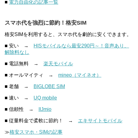
■
電力自由化の記事一覧
スマホ代を強烈に節約！格安SIM
格安SIMを利用すると、スマホ代を劇的に安くできます。
■ 安い →
HISモバイルなら最安290円～！音声あり、
解除料なし
■ 電話無料 →
楽天モバイル
■ オールマイティ →
mineo（マイネオ）
■ 老舗 →
BIGLOBE SIM
■ 速い →
UQ mobile
■ 信頼性 →
IIJmio
■ 従量料金で柔軟に節約！ →
エキサイトモバイル
≫
格安スマホ・SIMの記事