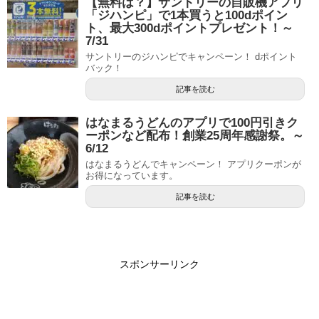
【無料は？】サントリーの自販機アプリ
「ジハンピ」で1本買うと100dポイン
ト、最大300dポイントプレゼント！～
7/31
サントリーのジハンピでキャンペーン！ dポイント
バック！
記事を読む
はなまるうどんのアプリで100円引きク
ーポンなど配布！創業25周年感謝祭。～
6/12
はなまるうどんでキャンペーン！ アプリクーポンが
お得になっています。
記事を読む
スポンサーリンク