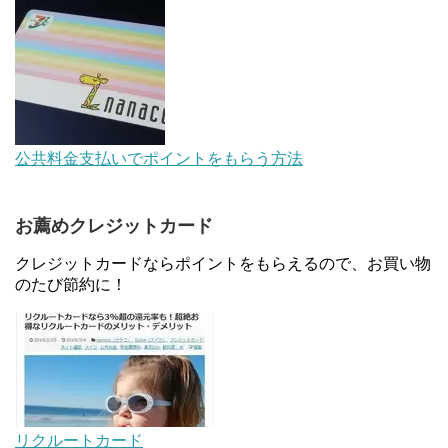
【対象者限定】楽天ペイで決済すると最大300ポイ
ントキャンペーン！～6/1
デジタルギフト改悪でいろいろ手数料徴収へ！8/3
公共料金支払いでポイントをもらう方法
～
お薦めクレジットカード
au Pay等に等価交換できる「えらべるギフト」がフ
ァミリマートとミニストップで登場！WAON1%還
クレジットカードならポイントをもらえるので、お買い物
元で新ルート誕生！？
のたび節約に！
JCBカードWでApple Pay追加時のナビダイヤル
0570を回避する方法
マイナンバーカードの点字っている？デメリット3
つ
リクルートカード