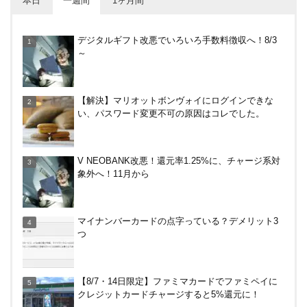
本日
一週間
1ヶ月間
アメリカン・エキスプレス・カードで最大10%キャ
デジタルギフト改悪でいろいろ手数料徴収へ！8/3
ッシュバック！中小企業店舗の対象店舗で。～8/31
～
30倍！イオンカードセレクトは界王拳なみに金利を
【解決】マリオットボンヴォイにログインできな
上げる鍵になる！オートチャージなどメリット・デ
い、パスワード変更不可の原因はコレでした。
メリットまとめ
やっぱり裏切らない！無印良品のクッション（丸
V NEOBANK改悪！還元率1.25%に、チャージ系対
型）を3ヶ月使ってみた感想
象外へ！11月から
イオンラウンジ体験記！利用条件や使える時間、同
マイナンバーカードの点字っている？デメリット3
伴者人数などを紹介
つ
コストコグローバルカードでコストコもそれ以外も
【8/7・14日限定】ファミマカードでファミペイに
還元率2%キャンペーン！2/1～3/31
クレジットカードチャージすると5%還元に！