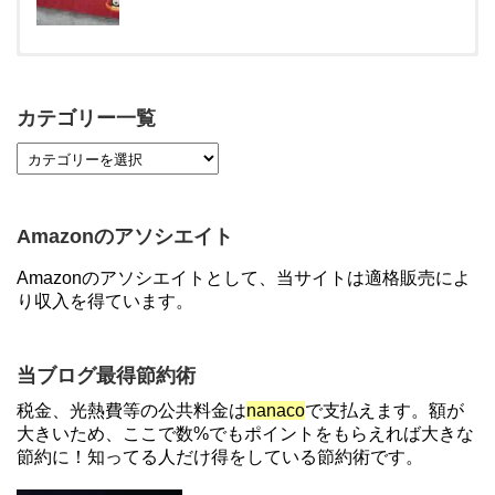
【対象者限定】楽天ペイ利用で最大300ポイントも
らえる！7/1朝まで
カテゴリー一覧
【7/21まで】エアウォレット(COIN+)で最大98,300
円分がもらえるキャンペーン！50%還元、登録、紹
介コード wtffz4c など！条件まとめ
Amazonのアソシエイト
【2倍増量】PayPayカード、まるごとフラットリボ
Amazonのアソシエイトとして、当サイトは適格販売によ
登録と3回利用で10000ptがもらえるキャンペーン！
り収入を得ています。
3/31まで
ソニーフィナンシャルグループの株主限定！2万円
当ブログ最得節約術
もらえる口座開設キャンペーン。7/31まで
税金、光熱費等の公共料金は
nanaco
で支払えます。額が
大きいため、ここで数%でもポイントをもらえれば大きな
節約に！知ってる人だけ得をしている節約術です。
【解決】マリオットボンヴォイにログインできな
い、パスワード変更不可の原因はコレでした。