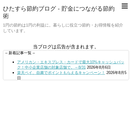
ひたすら節約ブログ - 貯金につながる節約
術
1円の節約は1円の利益に。暮らしに役立つ節約・お得情報を紹介
しています。
当ブログは広告が含まれます。
– 新着記事一覧 –
アメリカン・エキスプレス・カードで最大10%キャッシュバッ
ク！中小企業店舗の対象店舗で。～8/31
2026年8月6日
楽天ペイ、自粛でポイントもらえるキャンペーン！
2026年8月5
日
【毎月5日】イオンの対象店舗でWAON POINT利用で20％還
元！
2026年8月5日
【8/7・14日限定】ファミマカードでファミペイにクレジットカ
ードチャージすると5%還元に！
2026年8月4日
PayPayで500ptもらえる！対象地銀の口座追加などの条件達成
で。9/30まで
2026年8月4日
三井住友カード、はま寿司、ココス、オリーブの丘などでVポイ
ント最大10％還元！さらにVカードクーポンも併用可
2026年8
月4日
ドコモSMTBネット銀行への振込で最大10,000円あたる抽選キ