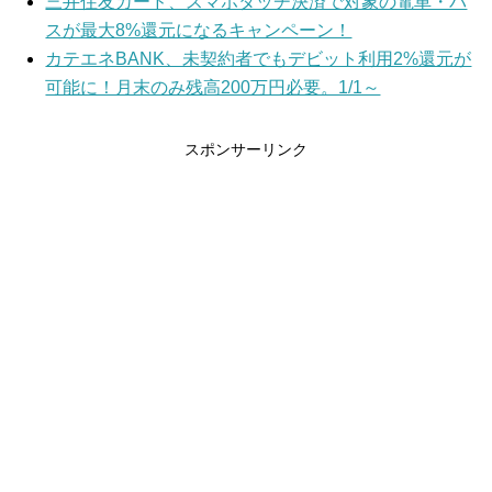
三井住友カード、スマホタッチ決済で対象の電車・バ
スが最大8%還元になるキャンペーン！
カテエネBANK、未契約者でもデビット利用2%還元が
可能に！月末のみ残高200万円必要。1/1～
スポンサーリンク