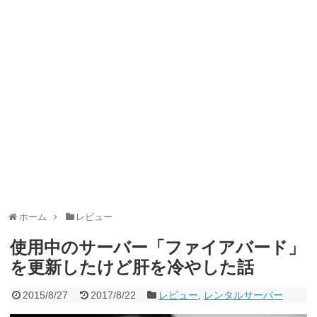
ャンペーン！8/31まで
2026年8月3日
ドコモの銀行で預金残高を10万円以上増加で最大10億dポイント
山分けキャンペーン！～10/31
2026年8月3日
デジタルギフト改悪でいろいろ手数料徴収へ！8/3～
2026年8月
1日
PayPayポイント→Vポイント交換でストア限定の制限を消す方
法
2026年8月1日
Vポイントpay利用で最大10%還元！8/31まで
2026年8月1日
V NEOBANK改悪！還元率1.25%に、チャージ系対象外へ！11
月から
2026年8月1日
ドットマネーが再開！8/12から。でも未完了のポイント有効期
限が8月末まで？
2026年7月31日
【2026年夏】dポイント交換キャンペーンが見逃せない！最大
15%増量のチャンス。8/1~31あたりまで
2026年7月31日
au PAY 残高チャージで最大10000円もらえる！じぶん銀行から
チャージで抽選。8/31まで
2026年7月29日
ホーム
レビュー
使用中のサーバー「ファイアバード」
を更新したけど肝を冷やした話
2015/8/27
2017/8/22
レビュー
,
レンタルサーバー