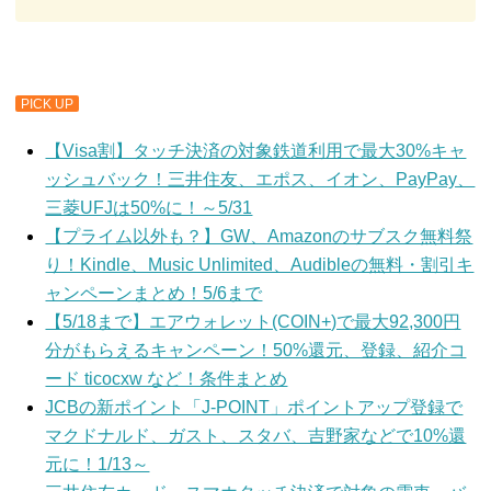
PICK UP
【Visa割】タッチ決済の対象鉄道利用で最大30%キャ
ッシュバック！三井住友、エポス、イオン、PayPay、
三菱UFJは50%に！～5/31
【プライム以外も？】GW、Amazonのサブスク無料祭
り！Kindle、Music Unlimited、Audibleの無料・割引キ
ャンペーンまとめ！5/6まで
【5/18まで】エアウォレット(COIN+)で最大92,300円
分がもらえるキャンペーン！50%還元、登録、紹介コ
ード ticocxw など！条件まとめ
JCBの新ポイント「J-POINT」ポイントアップ登録で
マクドナルド、ガスト、スタバ、吉野家などで10%還
元に！1/13～