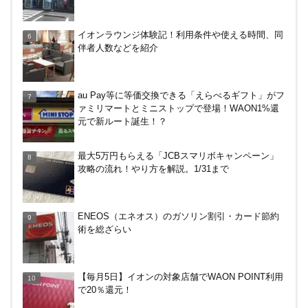
カテエネBANK、未契約者でもデビット利用2%還元
イオンラウンジ体験記！利用条件や使える時間、同
が可能に！月末のみ残高200万円必要。1/1～
伴者人数などを紹介
デジタルギフト改悪でいろいろ手数料徴収へ！8/3
au Pay等に等価交換できる「えらべるギフト」がフ
～
ァミリマートとミニストップで登場！WAON1%還
元で新ルート誕生！？
ドコモSMTBネット銀行への振込で最大10,000円あ
最大5万円もらえる「JCBスマリボキャンペーン」
たる抽選キャンペーン！8/31まで
攻略の流れ！やり方を解説。1/31まで
ENEOS（エネオス）のガソリン割引・カード節約
術を総ざらい
【毎月5日】イオンの対象店舗でWAON POINT利用
で20％還元！