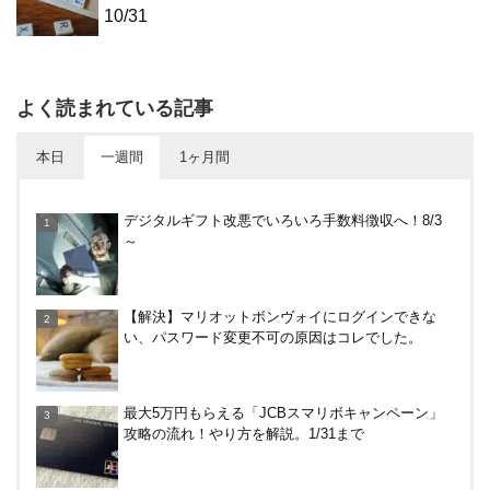
10/31
よく読まれている記事
本日
一週間
1ヶ月間
【対象者限定】楽天ペイ利用で最大300ポイントも
デジタルギフト改悪でいろいろ手数料徴収へ！8/3
らえる！7/1朝まで
～
すぎのや本陣ではクーポン、スタンプカード、誕生
【解決】マリオットボンヴォイにログインできな
日特典を駆使して節約しよう
い、パスワード変更不可の原因はコレでした。
東京駅のコインロッカー攻略法！料金や使い方、改
最大5万円もらえる「JCBスマリボキャンペーン」
札内と改札外の違いなど
攻略の流れ！やり方を解説。1/31まで