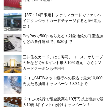
【8/7・14日限定】ファミマカードでファミペ
イにクレジットカードチャージすると5%還元
に！
PayPayで500ptもらえる！対象地銀の口座追加
などの条件達成で。9/30まで
三井住友カード、はま寿司、ココス、オリーブ
の丘などでVポイント最大10％還元！さらにV
カードクーポンも併用可
ドコモSMTBネット銀行への振込で最大10,000
円あたる抽選キャンペーン！8/31まで
ドコモの銀行で預金残高を10万円以上増加で最
大10億dポイント山分けキャンペーン！～