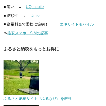
■ 速い →
UQ mobile
■ 信頼性 →
IIJmio
■ 従量料金で柔軟に節約！ →
エキサイトモバイル
≫
格安スマホ・SIMの記事
ふるさと納税をもっとお得に
ふるさと納税サイト『ふるなび』を解説