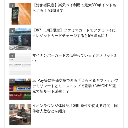
イオンラウンジ体験記！利用条件や使える時間、同
【対象者限定】楽天ペイ利用で最大300ポイントも
伴者人数などを紹介
らえる！7/1朝まで
越谷の花田苑でホタル（蛍）を見てきた！駐車場は
【8/7・14日限定】ファミマカードでファミペイに
どこ？雨でもやる？料金は？
クレジットカードチャージすると5%還元に！
コストコグローバルカードでコストコもそれ以外も
マイナンバーカードの点字っている？デメリット3
還元率2%キャンペーン！2/1～3/31
つ
Amazonで2%還元！リクルート関連サービス利用
au Pay等に等価交換できる「えらべるギフト」がフ
で。10/30まで
ァミリマートとミニストップで登場！WAON1%還
元で新ルート誕生！？
カテエネBANK、未契約者でもデビット利用2%還元
イオンラウンジ体験記！利用条件や使える時間、同
が可能に！月末のみ残高200万円必要。1/1～
伴者人数などを紹介