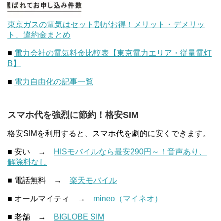
東京ガスの電気はセット割がお得！メリット・デメリッ
ト、違約金まとめ
■
電力会社の電気料金比較表【東京電力エリア・従量電灯
B】
■
電力自由化の記事一覧
スマホ代を強烈に節約！格安SIM
格安SIMを利用すると、スマホ代を劇的に安くできます。
■ 安い →
HISモバイルなら最安290円～！音声あり、
解除料なし
■ 電話無料 →
楽天モバイル
■ オールマイティ →
mineo（マイネオ）
■ 老舗 →
BIGLOBE SIM