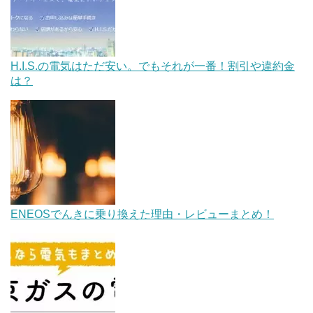
H.I.S.の電気はただ安い。でもそれが一番！割引や違約金
は？
ENEOSでんきに乗り換えた理由・レビューまとめ！