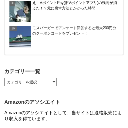
え、VポイントPay(旧Vポイントアプリ)の残高が消
えた！？元に戻す方法とかかった時間
モスバーガーでアンケート回答すると最大200円分
のクーポンコードをプレゼント！
【対象者限定】楽天ペイ利用で最大300ポイントも
らえる！7/1朝まで
カテゴリー一覧
【7/21まで】エアウォレット(COIN+)で最大98,300
円分がもらえるキャンペーン！50%還元、登録、紹
介コード wtffz4c など！条件まとめ
Amazonのアソシエイト
【2倍増量】PayPayカード、まるごとフラットリボ
Amazonのアソシエイトとして、当サイトは適格販売によ
登録と3回利用で10000ptがもらえるキャンペーン！
り収入を得ています。
3/31まで