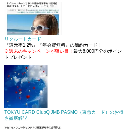
JCBカードWでApple Pay追加時のナビダイヤル
0570を回避する方法
住信SBIネット銀行のデビットカードPoint＋で最大
2%還元！V NEOバンクデビットとどっちが良い？
リクルートカード
条件などまとめ
『還元率1.2%』『年会費無料』の節約カード！
※週末のキャンペーンが狙い目！
最大8,000円分のポイン
トプレゼント
TOKYU CARD ClubQ JMB PASMO（東急カード）のお得
さ徹底解説