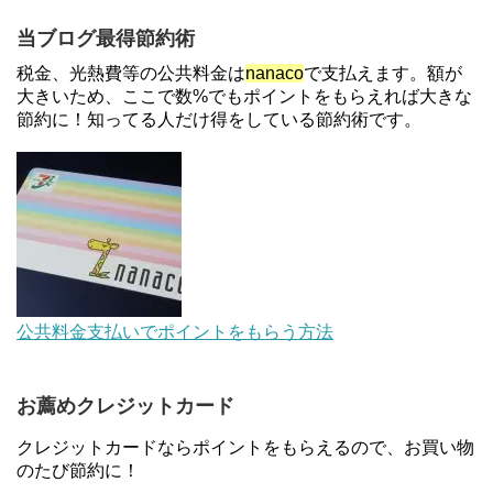
ソニーフィナンシャルグループの株主限定！2万円
当ブログ最得節約術
もらえる口座開設キャンペーン。7/31まで
税金、光熱費等の公共料金は
nanaco
で支払えます。額が
大きいため、ここで数%でもポイントをもらえれば大きな
節約に！知ってる人だけ得をしている節約術です。
【対象者限定】楽天ペイで決済すると最大300ポイ
ントキャンペーン！～6/1
【解決】マリオットボンヴォイにログインできな
い、パスワード変更不可の原因はコレでした。
デジタルギフト改悪でいろいろ手数料徴収へ！8/3
公共料金支払いでポイントをもらう方法
～
お薦めクレジットカード
au Pay等に等価交換できる「えらべるギフト」がフ
ァミリマートとミニストップで登場！WAON1%還
クレジットカードならポイントをもらえるので、お買い物
元で新ルート誕生！？
のたび節約に！