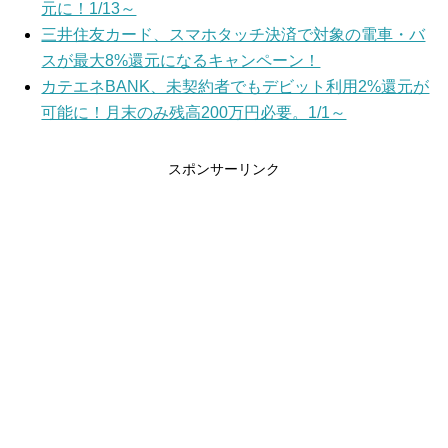
元に！1/13～
三井住友カード、スマホタッチ決済で対象の電車・バ
スが最大8%還元になるキャンペーン！
カテエネBANK、未契約者でもデビット利用2%還元が
可能に！月末のみ残高200万円必要。1/1～
スポンサーリンク