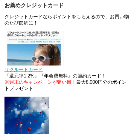
お薦めクレジットカード
JCBカードWでApple Pay追加時のナビダイヤル
0570を回避する方法
クレジットカードならポイントをもらえるので、お買い物
のたび節約に！
住信SBIネット銀行のデビットカードPoint＋で最大
2%還元！V NEOバンクデビットとどっちが良い？
条件などまとめ
マイナンバーカードの点字っている？デメリット3
つ
リクルートカード
『還元率1.2%』『年会費無料』の節約カード！
※週末のキャンペーンが狙い目！
最大8,000円分のポイン
トプレゼント