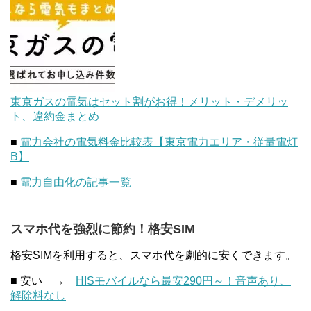
東京ガスの電気はセット割がお得！メリット・デメリッ
ト、違約金まとめ
■
電力会社の電気料金比較表【東京電力エリア・従量電灯
B】
■
電力自由化の記事一覧
スマホ代を強烈に節約！格安SIM
格安SIMを利用すると、スマホ代を劇的に安くできます。
■ 安い →
HISモバイルなら最安290円～！音声あり、
解除料なし