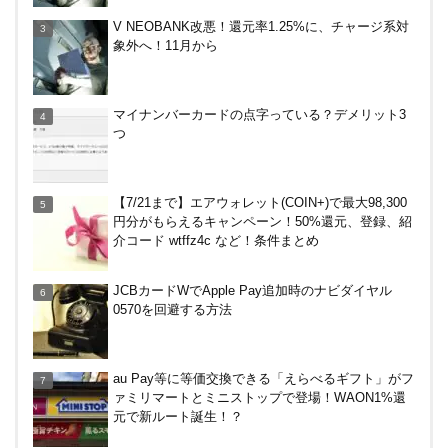
【8/7・14日限定】ファミマカードでファミペイに
V NEOBANK改悪！還元率1.25%に、チャージ系対
クレジットカードチャージすると5%還元に！
象外へ！11月から
バーガーキングがBIG割でマックを牽制！？知って
マイナンバーカードの点字っている？デメリット3
おきたい利用条件と注意点
つ
楽天ペイ、自粛でポイントもらえるキャンペーン！
【7/21まで】エアウォレット(COIN+)で最大98,300
円分がもらえるキャンペーン！50%還元、登録、紹
介コード wtffz4c など！条件まとめ
ENEOS（エネオス）のガソリン割引・カード節約
JCBカードWでApple Pay追加時のナビダイヤル
術を総ざらい
0570を回避する方法
マイナンバーカードの点字っている？デメリット3
au Pay等に等価交換できる「えらべるギフト」がフ
つ
ァミリマートとミニストップで登場！WAON1%還
元で新ルート誕生！？