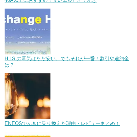
40A以上におすすめ！安いエルピオでんき
H.I.S.の電気はただ安い。でもそれが一番！割引や違約金
は？
ENEOSでんきに乗り換えた理由・レビューまとめ！