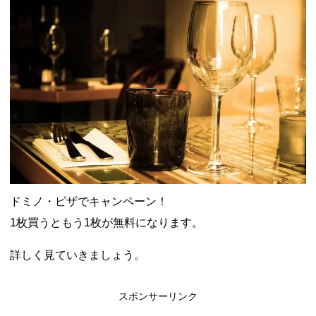
ャンペーン！8/31まで
2026年8月3日
ドコモの銀行で預金残高を10万円以上増加で最大10億dポイント
山分けキャンペーン！～10/31
2026年8月3日
デジタルギフト改悪でいろいろ手数料徴収へ！8/3～
2026年8月
1日
PayPayポイント→Vポイント交換でストア限定の制限を消す方
法
2026年8月1日
Vポイントpay利用で最大10%還元！8/31まで
2026年8月1日
V NEOBANK改悪！還元率1.25%に、チャージ系対象外へ！11
月から
2026年8月1日
ドットマネーが再開！8/12から。でも未完了のポイント有効期
限が8月末まで？
2026年7月31日
【2026年夏】dポイント交換キャンペーンが見逃せない！最大
15%増量のチャンス。8/1~31あたりまで
2026年7月31日
au PAY 残高チャージで最大10000円もらえる！じぶん銀行から
ドミノ・ピザでキャンペーン！
チャージで抽選。8/31まで
2026年7月29日
1枚買うともう1枚が無料になります。
詳しく見ていきましょう。
スポンサーリンク