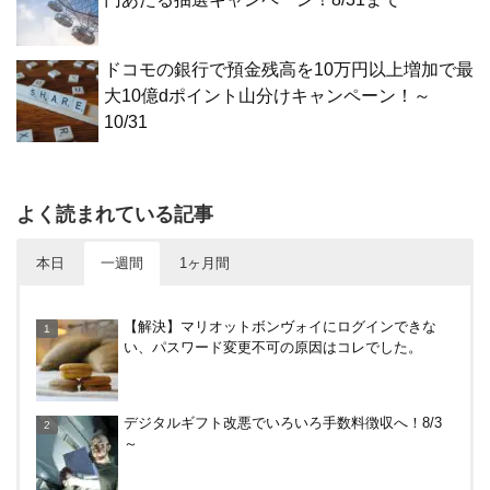
ドコモの銀行で預金残高を10万円以上増加で最
大10億dポイント山分けキャンペーン！～
10/31
よく読まれている記事
本日
一週間
1ヶ月間
V NEOBANK改悪！還元率1.25%に、チャージ系対
【解決】マリオットボンヴォイにログインできな
象外へ！11月から
い、パスワード変更不可の原因はコレでした。
楽天カードから保険のお知らせが。無料らしいので
デジタルギフト改悪でいろいろ手数料徴収へ！8/3
加入したけど勧誘ヤバいかな
～