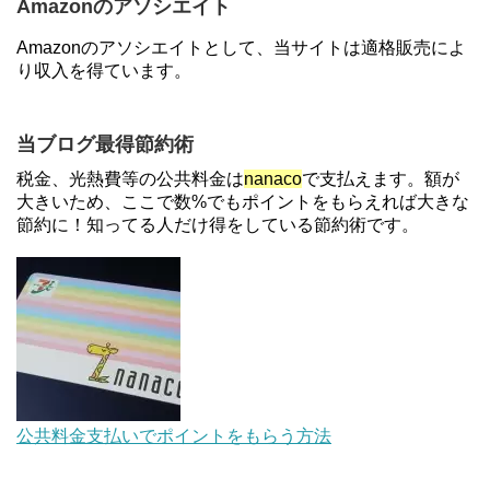
Amazonのアソシエイト
【2倍増量】PayPayカード、まるごとフラットリボ
Amazonのアソシエイトとして、当サイトは適格販売によ
登録と3回利用で10000ptがもらえるキャンペーン！
り収入を得ています。
3/31まで
ソニーフィナンシャルグループの株主限定！2万円
当ブログ最得節約術
もらえる口座開設キャンペーン。7/31まで
税金、光熱費等の公共料金は
nanaco
で支払えます。額が
大きいため、ここで数%でもポイントをもらえれば大きな
節約に！知ってる人だけ得をしている節約術です。
【対象者限定】楽天ペイで決済すると最大300ポイ
ントキャンペーン！～6/1
【解決】マリオットボンヴォイにログインできな
い、パスワード変更不可の原因はコレでした。
au Pay等に等価交換できる「えらべるギフト」がフ
公共料金支払いでポイントをもらう方法
ァミリマートとミニストップで登場！WAON1%還
元で新ルート誕生！？