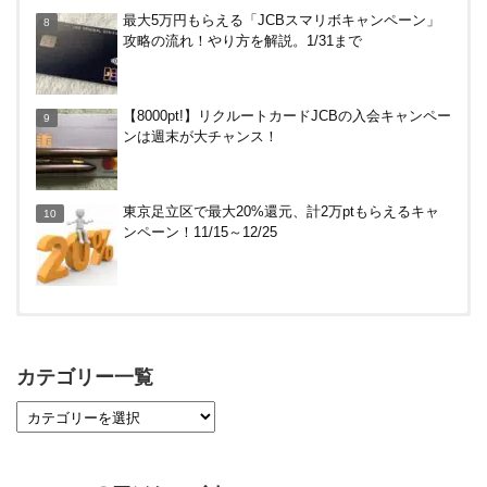
【毎月5日】イオンの対象店舗でWAON POINT利用
最大5万円もらえる「JCBスマリボキャンペーン」
で20％還元！
攻略の流れ！やり方を解説。1/31まで
【7/21まで】エアウォレット(COIN+)で最大98,300
【8000pt!】リクルートカードJCBの入会キャンペー
円分がもらえるキャンペーン！50%還元、登録、紹
ンは週末が大チャンス！
介コード wtffz4c など！条件まとめ
電車などでVisaのタッチ決済で最大20%キャッシュ
東京足立区で最大20%還元、計2万ptもらえるキャ
バック！関西の公共交通機関、札幌市営地下鉄で。
ンペーン！11/15～12/25
～12/14
【対象者限定】楽天ペイ利用で最大300ポイントも
らえる！7/1朝まで
カテゴリー一覧
【7/21まで】エアウォレット(COIN+)で最大98,300
円分がもらえるキャンペーン！50%還元、登録、紹
介コード wtffz4c など！条件まとめ