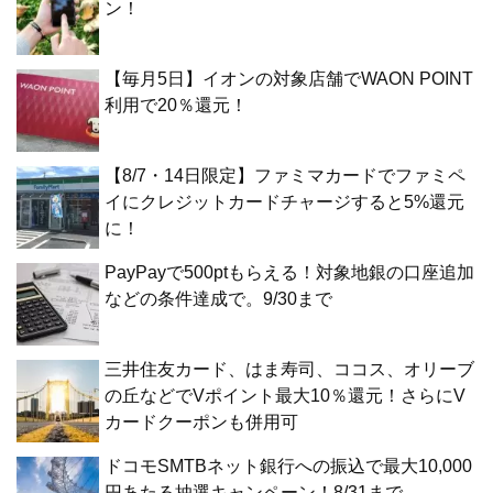
ン！
【毎月5日】イオンの対象店舗でWAON POINT
利用で20％還元！
【8/7・14日限定】ファミマカードでファミペ
イにクレジットカードチャージすると5%還元
に！
PayPayで500ptもらえる！対象地銀の口座追加
などの条件達成で。9/30まで
三井住友カード、はま寿司、ココス、オリーブ
の丘などでVポイント最大10％還元！さらにV
カードクーポンも併用可
ドコモSMTBネット銀行への振込で最大10,000
円あたる抽選キャンペーン！8/31まで