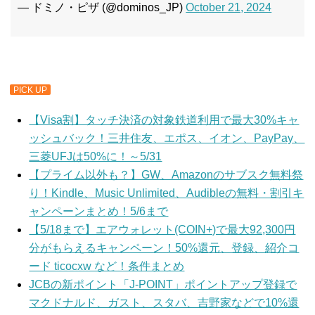
— ドミノ・ピザ (@dominos_JP)
October 21, 2024
PICK UP
【Visa割】タッチ決済の対象鉄道利用で最大30%キャ
ッシュバック！三井住友、エポス、イオン、PayPay、
三菱UFJは50%に！～5/31
【プライム以外も？】GW、Amazonのサブスク無料祭
り！Kindle、Music Unlimited、Audibleの無料・割引キ
ャンペーンまとめ！5/6まで
【5/18まで】エアウォレット(COIN+)で最大92,300円
分がもらえるキャンペーン！50%還元、登録、紹介コ
ード ticocxw など！条件まとめ
JCBの新ポイント「J-POINT」ポイントアップ登録で
マクドナルド、ガスト、スタバ、吉野家などで10%還