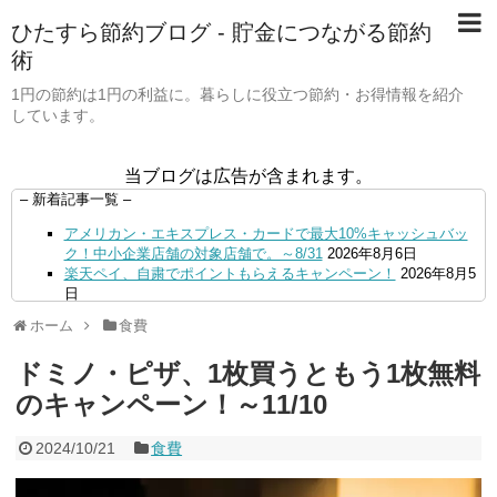
ひたすら節約ブログ - 貯金につながる節約
術
1円の節約は1円の利益に。暮らしに役立つ節約・お得情報を紹介
しています。
当ブログは広告が含まれます。
– 新着記事一覧 –
アメリカン・エキスプレス・カードで最大10%キャッシュバッ
ク！中小企業店舗の対象店舗で。～8/31
2026年8月6日
楽天ペイ、自粛でポイントもらえるキャンペーン！
2026年8月5
日
【毎月5日】イオンの対象店舗でWAON POINT利用で20％還
ホーム
食費
元！
2026年8月5日
【8/7・14日限定】ファミマカードでファミペイにクレジットカ
ドミノ・ピザ、1枚買うともう1枚無料
ードチャージすると5%還元に！
2026年8月4日
PayPayで500ptもらえる！対象地銀の口座追加などの条件達成
のキャンペーン！～11/10
で。9/30まで
2026年8月4日
三井住友カード、はま寿司、ココス、オリーブの丘などでVポイ
2024/10/21
食費
ント最大10％還元！さらにVカードクーポンも併用可
2026年8
月4日
ドコモSMTBネット銀行への振込で最大10,000円あたる抽選キ