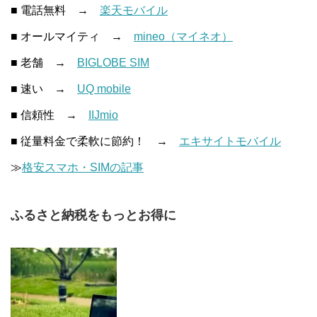
■ 電話無料 →
楽天モバイル
■ オールマイティ →
mineo（マイネオ）
■ 老舗 →
BIGLOBE SIM
■ 速い →
UQ mobile
■ 信頼性 →
IIJmio
■ 従量料金で柔軟に節約！ →
エキサイトモバイル
≫
格安スマホ・SIMの記事
ふるさと納税をもっとお得に