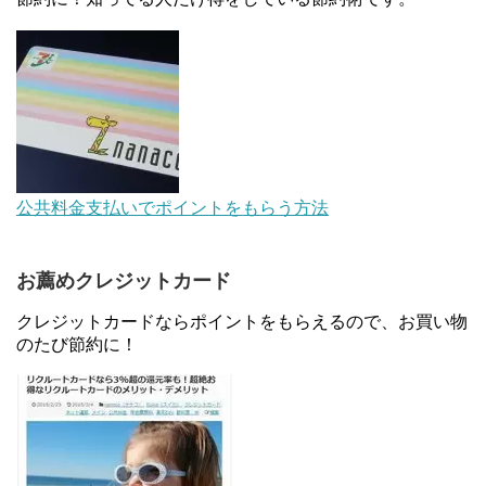
【解決】マリオットボンヴォイにログインできな
い、パスワード変更不可の原因はコレでした。
【対象者限定】楽天ペイで決済すると最大300ポイ
ントキャンペーン！～6/1
JCBカードWでApple Pay追加時のナビダイヤル
公共料金支払いでポイントをもらう方法
0570を回避する方法
お薦めクレジットカード
住信SBIネット銀行のデビットカードPoint＋で最大
2%還元！V NEOバンクデビットとどっちが良い？
クレジットカードならポイントをもらえるので、お買い物
条件などまとめ
のたび節約に！
マイナンバーカードの点字っている？デメリット3
つ
au Pay等に等価交換できる「えらべるギフト」がフ