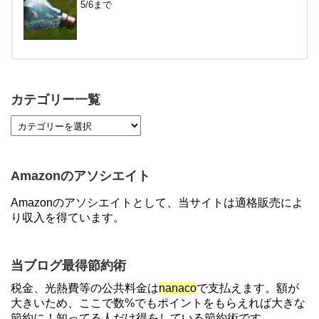
5/6まで
【対象者限定】楽天ペイ利用で最大300ポイントも
らえる！7/1朝まで
カテゴリー一覧
【7/21まで】エアウォレット(COIN+)で最大98,300
円分がもらえるキャンペーン！50%還元、登録、紹
介コード wtffz4c など！条件まとめ
Amazonのアソシエイト
【2倍増量】PayPayカード、まるごとフラットリボ
Amazonのアソシエイトとして、当サイトは適格販売によ
登録と3回利用で10000ptがもらえるキャンペーン！
り収入を得ています。
3/31まで
ソニーフィナンシャルグループの株主限定！2万円
当ブログ最得節約術
もらえる口座開設キャンペーン。7/31まで
税金、光熱費等の公共料金は
nanaco
で支払えます。額が
大きいため、ここで数%でもポイントをもらえれば大きな
節約に！知ってる人だけ得をしている節約術です。