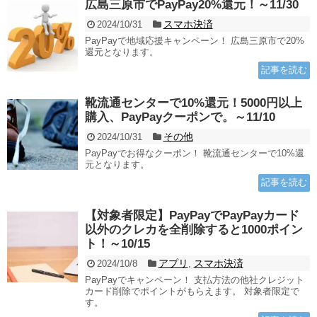
広島三原市でPayPay20%還元！～11/30
スマホ決済
2024/10/31
PayPayで地域応援キャンペーン！ 広島三原市で20%
還元となります。
記事を読む
靴流通センターで10%還元！5000円以上
購入、PayPayクーポンで。～11/10
その他
2024/10/31
PayPayでお得なクーポン！ 靴流通センターで10%還
元となります。
記事を読む
【対象者限定】PayPayでPayPayカード
以外のクレカを全削除すると1000ポイン
ト！～10/15
アプリ
スマホ決済
2024/10/8
,
PayPayでキャンペーン！ 支払方法の他社クレジット
カード削除でポイントがもらえます。 対象者限定で
す。