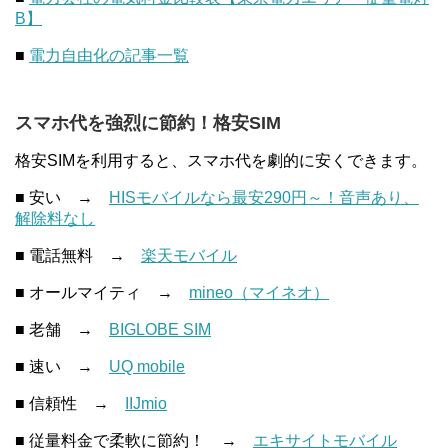
B】
■
電力自由化の記事一覧
スマホ代を強烈に節約！格安SIM
格安SIMを利用すると、スマホ代を劇的に安くできます。
■ 安い →
HISモバイルなら最安290円～！音声あり、
解除料なし
■ 電話無料 →
楽天モバイル
■ オールマイティ →
mineo（マイネオ）
■ 老舗 →
BIGLOBE SIM
■ 速い →
UQ mobile
■ 信頼性 →
IIJmio
■ 従量料金で柔軟に節約！ →
エキサイトモバイル