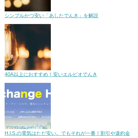
シンプルかつ安い「あしたでんき」を解説
40A以上におすすめ！安いエルピオでんき
H.I.S.の電気はただ安い。でもそれが一番！割引や違約金