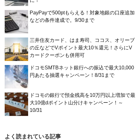
に！
PayPayで500ptもらえる！対象地銀の口座追加
などの条件達成で。9/30まで
三井住友カード、はま寿司、ココス、オリーブ
の丘などでVポイント最大10％還元！さらにV
カードクーポンも併用可
ドコモSMTBネット銀行への振込で最大10,000
円あたる抽選キャンペーン！8/31まで
ドコモの銀行で預金残高を10万円以上増加で最
大10億dポイント山分けキャンペーン！～
10/31
よく読まれている記事