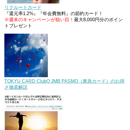
ァミリマートとミニストップで登場！WAON1%還
リクルートカード
元で新ルート誕生！？
『還元率1.2%』『年会費無料』の節約カード！
※週末のキャンペーンが狙い目！
最大8,000円分のポイン
トプレゼント
TOKYU CARD ClubQ JMB PASMO（東急カード）のお得
さ徹底解説