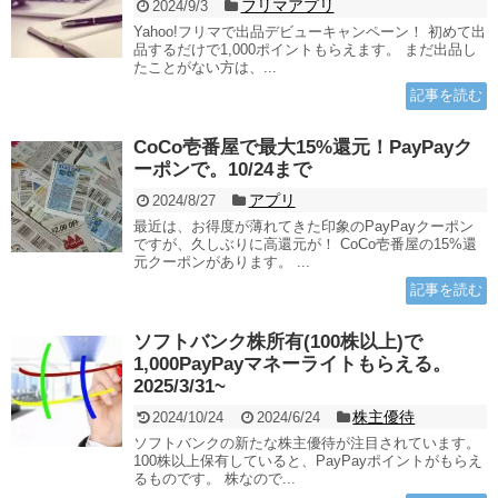
フリマアプリ
2024/9/3
Yahoo!フリマで出品デビューキャンペーン！ 初めて出
品するだけで1,000ポイントもらえます。 まだ出品し
たことがない方は、...
記事を読む
CoCo壱番屋で最大15%還元！PayPayク
ーポンで。10/24まで
アプリ
2024/8/27
最近は、お得度が薄れてきた印象のPayPayクーポン
ですが、久しぶりに高還元が！ CoCo壱番屋の15%還
元クーポンがあります。 ...
記事を読む
ソフトバンク株所有(100株以上)で
1,000PayPayマネーライトもらえる。
2025/3/31~
株主優待
2024/10/24
2024/6/24
ソフトバンクの新たな株主優待が注目されています。
100株以上保有していると、PayPayポイントがもらえ
るものです。 株なので...