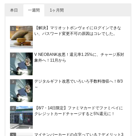
本日
一週間
1ヶ月間
V NEOBANK改悪！還元率1.25%に、チャージ系対
【解決】マリオットボンヴォイにログインできな
象外へ！11月から
い、パスワード変更不可の原因はコレでした。
30倍！イオンカードセレクトは界王拳なみに金利を
V NEOBANK改悪！還元率1.25%に、チャージ系対
上げる鍵になる！オートチャージなどメリット・デ
象外へ！11月から
メリットまとめ
ドコモSMTBネット銀行への振込で最大10,000円あ
デジタルギフト改悪でいろいろ手数料徴収へ！8/3
たる抽選キャンペーン！8/31まで
～
楽天カードから保険のお知らせが。無料らしいので
【8/7・14日限定】ファミマカードでファミペイに
加入したけど勧誘ヤバいかな
クレジットカードチャージすると5%還元に！
PayPayで500ptもらえる！対象地銀の口座追加など
マイナンバーカードの点字っている？デメリット3
の条件達成で。9/30まで