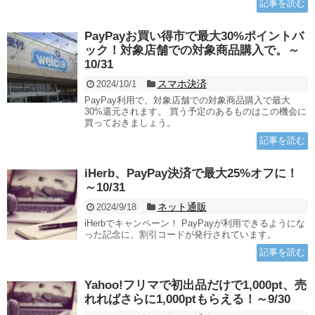
記事を読む
PayPayお買い得市で最大30%ポイントバ
ック！対象店舗での対象商品購入で。～
10/31
スマホ決済
2024/10/1
PayPay利用で、対象店舗での対象商品購入で最大
30%還元されます。 買う予定のあるものはこの機会に
買っておきましょう。
記事を読む
iHerb、PayPay決済で最大25%オフに！
～10/31
ネット通販
2024/9/18
iHerbでキャンペーン！ PayPayが利用できるようにな
った記念に、割引コードが発行されています。
記事を読む
Yahoo!フリマで初出品だけで1,000pt、売
れればさらに1,000ptもらえる！～9/30