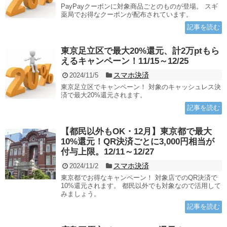
PayPayクーポンに対象商品ごとのものが登場。 スギ
薬局でお得なクーポンが配布されています。
記事を読む
東京足立区で最大20%還元、計2万ptもら
えるキャンペーン！11/15～12/25
スマホ決済
2024/11/5
東京足立区でキャンペーン！ 対象のキャッシュレス決
済で最大20%還元されます。
記事を読む
【都民以外もOK・12月】東京都で最大
10%還元！QR決済ごとに3,000円相当が
付与上限。12/11～12/27
スマホ決済
2024/11/2
東京都でお得なキャンペーン！ 対象店でのQR決済で
10%還元されます。 都民以外でも対象なので活用して
みましょう。
記事を読む