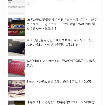
つ
バーガーキングがBIG割でマックを牽制！？知って
au Pay等に等価交換できる「えらべるギフト」がフ
おきたい利用条件と注意点
ァミリマートとミニストップで登場！WAON1%還
元で新ルート誕生！？
【8/7・14日限定】ファミマカードでファミペイに
最大5万円もらえる「JCBスマリボキャンペーン」
クレジットカードチャージすると5%還元に！
攻略の流れ！やり方を解説。1/31まで
嵐山のトロッコ列車。亀岡発で大正解だった2つの
WAONポイントカードの『WAON POINT』を徹底
理由
解説！
楽天ペイ、自粛でポイントもらえるキャンペーン！
iHerb、PayPay決済で最大25%オフに！～10/31
【毎月5日】イオンの対象店舗でWAON POINT利用
【再復活】ふるなび、妙案を思いつく。5%増量は
で20％還元！