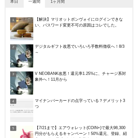
本日
一週間
1ヶ月間
V NEOBANK改悪！還元率1.25%に、チャージ系対
【解決】マリオットボンヴォイにログインできな
象外へ！11月から
い、パスワード変更不可の原因はコレでした。
楽天カードから保険のお知らせが。無料らしいので
デジタルギフト改悪でいろいろ手数料徴収へ！8/3
加入したけど勧誘ヤバいかな
～
【8/7・14日限定】ファミマカードでファミペイに
V NEOBANK改悪！還元率1.25%に、チャージ系対
クレジットカードチャージすると5%還元に！
象外へ！11月から
バーガーキングがBIG割でマックを牽制！？知って
マイナンバーカードの点字っている？デメリット3
おきたい利用条件と注意点
つ
楽天ペイ、自粛でポイントもらえるキャンペーン！
【7/21まで】エアウォレット(COIN+)で最大98,300
円分がもらえるキャンペーン！50%還元、登録、紹