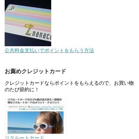
【解決】マリオットボンヴォイにログインできな
い、パスワード変更不可の原因はコレでした。
au Pay等に等価交換できる「えらべるギフト」がフ
公共料金支払いでポイントをもらう方法
ァミリマートとミニストップで登場！WAON1%還
元で新ルート誕生！？
お薦めクレジットカード
JCBカードWでApple Pay追加時のナビダイヤル
0570を回避する方法
クレジットカードならポイントをもらえるので、お買い物
のたび節約に！
住信SBIネット銀行のデビットカードPoint＋で最大
2%還元！V NEOバンクデビットとどっちが良い？
条件などまとめ
マイナンバーカードの点字っている？デメリット3
つ
リクルートカード