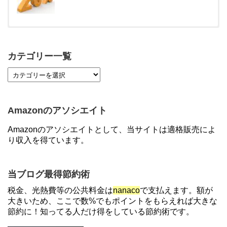
【対象者限定】楽天ペイ利用で最大300ポイントも
らえる！7/1朝まで
カテゴリー一覧
【7/21まで】エアウォレット(COIN+)で最大98,300
円分がもらえるキャンペーン！50%還元、登録、紹
介コード wtffz4c など！条件まとめ
Amazonのアソシエイト
【2倍増量】PayPayカード、まるごとフラットリボ
Amazonのアソシエイトとして、当サイトは適格販売によ
登録と3回利用で10000ptがもらえるキャンペーン！
り収入を得ています。
3/31まで
ソニーフィナンシャルグループの株主限定！2万円
当ブログ最得節約術
もらえる口座開設キャンペーン。7/31まで
税金、光熱費等の公共料金は
nanaco
で支払えます。額が
大きいため、ここで数%でもポイントをもらえれば大きな
節約に！知ってる人だけ得をしている節約術です。
【対象者限定】楽天ペイで決済すると最大300ポイ
ントキャンペーン！～6/1