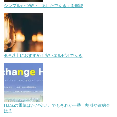
シンプルかつ安い「あしたでんき」を解説
40A以上におすすめ！安いエルピオでんき
H.I.S.の電気はただ安い。でもそれが一番！割引や違約金
は？