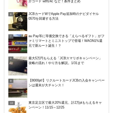
介コード wtffz4c など！条件まとめ
ENEOS（エネオス）のガソリン割引・カード節約
JCBカードWでApple Pay追加時のナビダイヤル
術を総ざらい
0570を回避する方法
マイナンバーカードの点字っている？デメリット3
au Pay等に等価交換できる「えらべるギフト」がフ
つ
ァミリマートとミニストップで登場！WAON1%還
元で新ルート誕生！？
【毎月5日】イオンの対象店舗でWAON POINT利用
最大5万円もらえる「JCBスマリボキャンペーン」
で20％還元！
攻略の流れ！やり方を解説。1/31まで
【7/21まで】エアウォレット(COIN+)で最大98,300
【8000pt!】リクルートカードJCBの入会キャンペー
円分がもらえるキャンペーン！50%還元、登録、紹
ンは週末が大チャンス！
介コード wtffz4c など！条件まとめ
電車などでVisaのタッチ決済で最大20%キャッシュ
東京足立区で最大20%還元、計2万ptもらえるキャ
バック！関西の公共交通機関、札幌市営地下鉄で。
ンペーン！11/15～12/25
～12/14