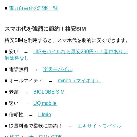
■
電力自由化の記事一覧
スマホ代を強烈に節約！格安SIM
格安SIMを利用すると、スマホ代を劇的に安くできます。
■ 安い →
HISモバイルなら最安290円～！音声あり、
解除料なし
■ 電話無料 →
楽天モバイル
■ オールマイティ →
mineo（マイネオ）
■ 老舗 →
BIGLOBE SIM
■ 速い →
UQ mobile
■ 信頼性 →
IIJmio
■ 従量料金で柔軟に節約！ →
エキサイトモバイル