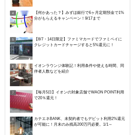
東京駅のコインロッカー攻略法！料金や使い方、改
【何かあった？】みずほ銀行で6ヶ月定期預金で1%
札内と改札外の違いなど
分がもらえるキャンペーン！9/17まで
無印良品で裾上げしてもらった！料金は無料？購入
【8/7・14日限定】ファミマカードでファミペイに
後の対応、仕上がり時間などまとめ
クレジットカードチャージすると5%還元に！
越谷の花田苑でホタル（蛍）を見てきた！駐車場は
イオンラウンジ体験記！利用条件や使える時間、同
どこ？雨でもやる？料金は？
伴者人数などを紹介
Amazonで2%還元！リクルート関連サービス利用
【毎月5日】イオンの対象店舗でWAON POINT利用
で。10/30まで
で20％還元！
三井住友カードでVクーポンで最大+10％還元！ニ
カテエネBANK、未契約者でもデビット利用2%還元
トリ、ビックカメラなど。～7/31
が可能に！月末のみ残高200万円必要。1/1～