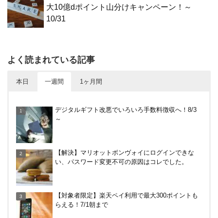
大10億dポイント山分けキャンペーン！～
10/31
よく読まれている記事
本日
一週間
1ヶ月間
【対象者限定】楽天ペイ利用で最大300ポイントも
デジタルギフト改悪でいろいろ手数料徴収へ！8/3
らえる！7/1朝まで
～
【何かあった？】みずほ銀行で6ヶ月定期預金で1%
【解決】マリオットボンヴォイにログインできな
分がもらえるキャンペーン！9/17まで
い、パスワード変更不可の原因はコレでした。
すぎのや本陣ではクーポン、スタンプカード、誕生
【対象者限定】楽天ペイ利用で最大300ポイントも
日特典を駆使して節約しよう
らえる！7/1朝まで