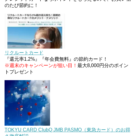
条件などまとめ
のたび節約に！
【対象者限定】楽天ペイで決済すると最大300ポイ
ントキャンペーン！～6/1
デジタルギフト改悪でいろいろ手数料徴収へ！8/3
～
リクルートカード
『還元率1.2%』『年会費無料』の節約カード！
※週末のキャンペーンが狙い目！
最大8,000円分のポイン
トプレゼント
TOKYU CARD ClubQ JMB PASMO（東急カード）のお得