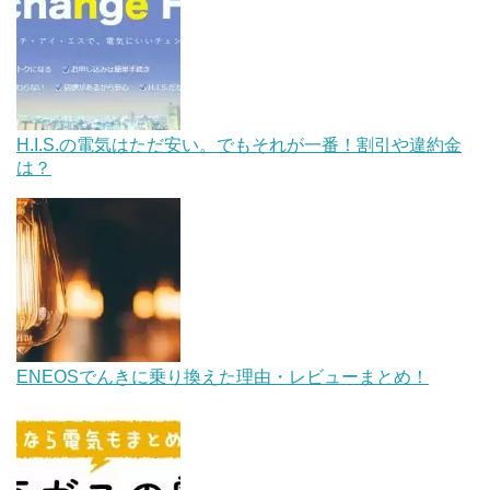
H.I.S.の電気はただ安い。でもそれが一番！割引や違約金
は？
ENEOSでんきに乗り換えた理由・レビューまとめ！