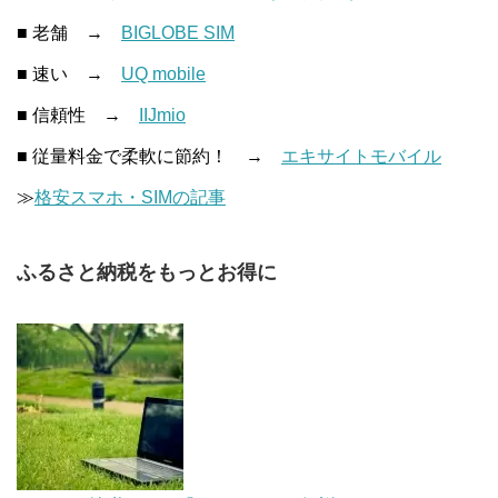
■ 老舗 →
BIGLOBE SIM
■ 速い →
UQ mobile
■ 信頼性 →
IIJmio
■ 従量料金で柔軟に節約！ →
エキサイトモバイル
≫
格安スマホ・SIMの記事
ふるさと納税をもっとお得に