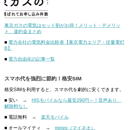
東京ガスの電気はセット割がお得！メリット・デメリッ
ト、違約金まとめ
■
電力会社の電気料金比較表【東京電力エリア・従量電灯
B】
■
電力自由化の記事一覧
スマホ代を強烈に節約！格安SIM
格安SIMを利用すると、スマホ代を劇的に安くできます。
■ 安い →
HISモバイルなら最安290円～！音声あり、
解除料なし
■ 電話無料 →
楽天モバイル
■ オールマイティ →
mineo（マイネオ）