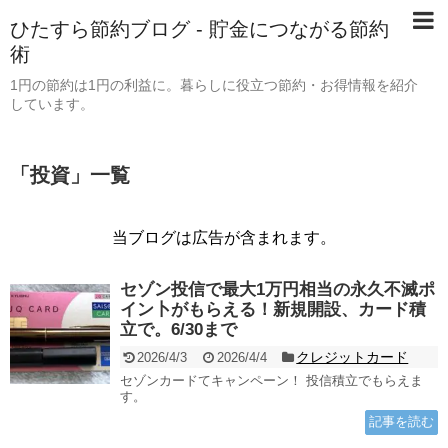
ひたすら節約ブログ - 貯金につながる節約
術
1円の節約は1円の利益に。暮らしに役立つ節約・お得情報を紹介
しています。
「
投資
」
一覧
当ブログは広告が含まれます。
セゾン投信で最大1万円相当の永久不滅ポ
イン卜がもらえる！新規開設、カード積
立で。6/30まで
クレジットカード
2026/4/3
2026/4/4
セゾンカードてキャンペーン！ 投信積立でもらえま
す。
記事を読む