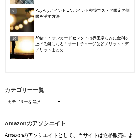
PayPayポイント→Vポイント交換でストア限定の制
限を消す方法
30倍！イオンカードセレクトは界王拳なみに金利を
上げる鍵になる！オートチャージなどメリット・デ
メリットまとめ
【対象者限定】楽天ペイ利用で最大300ポイントも
らえる！7/1朝まで
カテゴリー一覧
【7/21まで】エアウォレット(COIN+)で最大98,300
円分がもらえるキャンペーン！50%還元、登録、紹
介コード wtffz4c など！条件まとめ
Amazonのアソシエイト
【2倍増量】PayPayカード、まるごとフラットリボ
Amazonのアソシエイトとして、当サイトは適格販売によ
登録と3回利用で10000ptがもらえるキャンペーン！