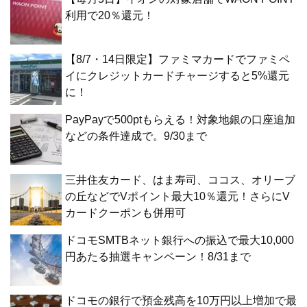
利用で20％還元！
【8/7・14日限定】ファミマカードでファミペ
イにクレジットカードチャージすると5%還元
に！
PayPayで500ptもらえる！対象地銀の口座追加
などの条件達成で。9/30まで
三井住友カード、はま寿司、ココス、オリーブ
の丘などでVポイント最大10％還元！さらにV
カードクーポンも併用可
ドコモSMTBネット銀行への振込で最大10,000
円あたる抽選キャンペーン！8/31まで
ドコモの銀行で預金残高を10万円以上増加で最