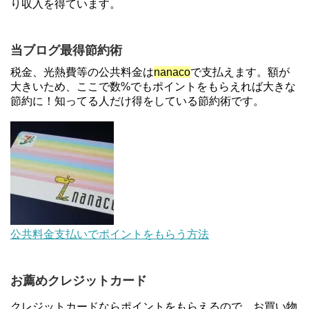
り収入を得ています。
3/31まで
【解決】マリオットボンヴォイにログインできな
当ブログ最得節約術
い、パスワード変更不可の原因はコレでした。
税金、光熱費等の公共料金は
nanaco
で支払えます。額が
大きいため、ここで数%でもポイントをもらえれば大きな
節約に！知ってる人だけ得をしている節約術です。
au Pay等に等価交換できる「えらべるギフト」がフ
ァミリマートとミニストップで登場！WAON1%還
元で新ルート誕生！？
JCBカードWでApple Pay追加時のナビダイヤル
0570を回避する方法
ソニーフィナンシャルグループの株主限定！2万円
公共料金支払いでポイントをもらう方法
もらえる口座開設キャンペーン。7/31まで
お薦めクレジットカード
住信SBIネット銀行のデビットカードPoint＋で最大
2%還元！V NEOバンクデビットとどっちが良い？
クレジットカードならポイントをもらえるので、お買い物