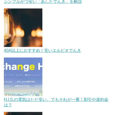
シンプルかつ安い「あしたでんき」を解説
40A以上におすすめ！安いエルピオでんき
H.I.S.の電気はただ安い。でもそれが一番！割引や違約金
は？