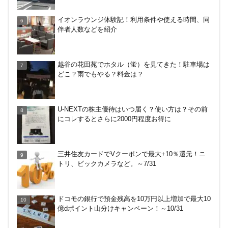
無印良品で裾上げしてもらった！料金は無料？購入
イオンラウンジ体験記！利用条件や使える時間、同
後の対応、仕上がり時間などまとめ
伴者人数などを紹介
JRキューポから永久不滅ポイント、dポイントに交
越谷の花田苑でホタル（蛍）を見てきた！駐車場は
換する方法！重要注意点あり
どこ？雨でもやる？料金は？
【解決】マリオットボンヴォイにログインできな
U-NEXTの株主優待はいつ届く？使い方は？その前
い、パスワード変更不可の原因はコレでした。
にコレするとさらに2000円程度お得に
終了、全て150円以上に→【なおも15円で買える裏
三井住友カードでVクーポンで最大+10％還元！ニ
技あり】Amazonギフト券の最低額が100円～に改
トリ、ビックカメラなど。～7/31
悪！デジタルは10倍に
ドコモの銀行で預金残高を10万円以上増加で最大10
億dポイント山分けキャンペーン！～10/31