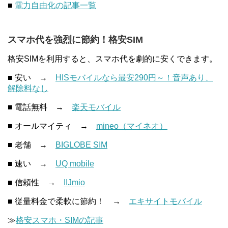
■
電力自由化の記事一覧
スマホ代を強烈に節約！格安SIM
格安SIMを利用すると、スマホ代を劇的に安くできます。
■ 安い →
HISモバイルなら最安290円～！音声あり、
解除料なし
■ 電話無料 →
楽天モバイル
■ オールマイティ →
mineo（マイネオ）
■ 老舗 →
BIGLOBE SIM
■ 速い →
UQ mobile
■ 信頼性 →
IIJmio
■ 従量料金で柔軟に節約！ →
エキサイトモバイル
≫
格安スマホ・SIMの記事