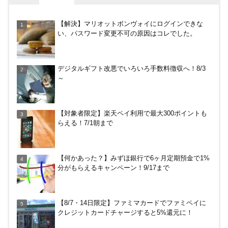
【何かあった？】みずほ銀行で6ヶ月定期預金で1%
【解決】マリオットボンヴォイにログインできな
分がもらえるキャンペーン！9/17まで
い、パスワード変更不可の原因はコレでした。
めいぷる～ぷバスは広島観光でお得！一日乗車券売
デジタルギフト改悪でいろいろ手数料徴収へ！8/3
り場やメリット・デメリットを解説
～
【7/31まで】ヤフーショッピング商品券買うと今だ
【対象者限定】楽天ペイ利用で最大300ポイントも
け4％増量！Yahoo!ふるさと納税で使おう
らえる！7/1朝まで
尾道駅から千光寺への行き方（アクセス）徹底ガイ
【何かあった？】みずほ銀行で6ヶ月定期預金で1%
ド！
分がもらえるキャンペーン！9/17まで
HISの電気はただ安いだけ。でもそれが一番！割引
【8/7・14日限定】ファミマカードでファミペイに
や違約金は？
クレジットカードチャージすると5%還元に！