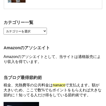
【対象者限定】楽天ペイ利用で最大300ポイントも
らえる！7/1朝まで
カテゴリー一覧
【7/21まで】エアウォレット(COIN+)で最大98,300
円分がもらえるキャンペーン！50%還元、登録、紹
介コード wtffz4c など！条件まとめ
Amazonのアソシエイト
【2倍増量】PayPayカード、まるごとフラットリボ
Amazonのアソシエイトとして、当サイトは適格販売によ
登録と3回利用で10000ptがもらえるキャンペーン！
り収入を得ています。
3/31まで
【解決】マリオットボンヴォイにログインできな
当ブログ最得節約術
い、パスワード変更不可の原因はコレでした。
税金、光熱費等の公共料金は
nanaco
で支払えます。額が
大きいため、ここで数%でもポイントをもらえれば大きな
節約に！知ってる人だけ得をしている節約術です。
住信SBIネット銀行のデビットカードPoint＋で最大
2%還元！V NEOバンクデビットとどっちが良い？