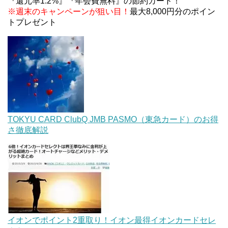
『還元率1.2%』『年会費無料』の節約カード！
※週末のキャンペーンが狙い目！
最大8,000円分のポイン
トプレゼント
TOKYU CARD ClubQ JMB PASMO（東急カード）のお得
さ徹底解説
イオンでポイント2重取り！イオン最得イオンカードセレ