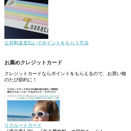
条件などまとめ
【対象者限定】楽天ペイで決済すると最大300ポイ
ントキャンペーン！～6/1
デジタルギフト改悪でいろいろ手数料徴収へ！8/3
公共料金支払いでポイントをもらう方法
～
お薦めクレジットカード
au Pay等に等価交換できる「えらべるギフト」がフ
ァミリマートとミニストップで登場！WAON1%還
クレジットカードならポイントをもらえるので、お買い物
元で新ルート誕生！？
のたび節約に！
JCBカードWでApple Pay追加時のナビダイヤル
0570を回避する方法
ソニーフィナンシャルグループの株主限定！2万円
もらえる口座開設キャンペーン。7/31まで
リクルートカード