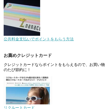
【対象者限定】楽天ペイで決済すると最大300ポイ
ントキャンペーン！～6/1
au Pay等に等価交換できる「えらべるギフト」がフ
公共料金支払いでポイントをもらう方法
ァミリマートとミニストップで登場！WAON1%還
元で新ルート誕生！？
お薦めクレジットカード
JCBカードWでApple Pay追加時のナビダイヤル
0570を回避する方法
クレジットカードならポイントをもらえるので、お買い物
のたび節約に！
住信SBIネット銀行のデビットカードPoint＋で最大
2%還元！V NEOバンクデビットとどっちが良い？
条件などまとめ
マイナンバーカードの点字っている？デメリット3
つ
リクルートカード