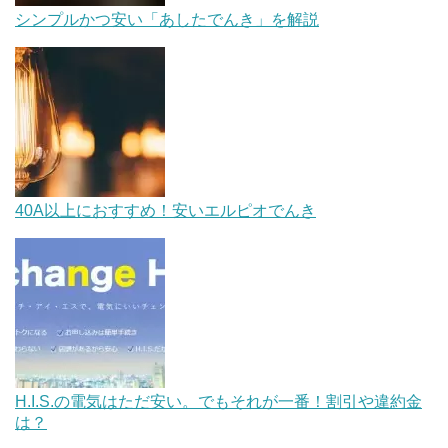
シンプルかつ安い「あしたでんき」を解説
40A以上におすすめ！安いエルピオでんき
H.I.S.の電気はただ安い。でもそれが一番！割引や違約金
は？