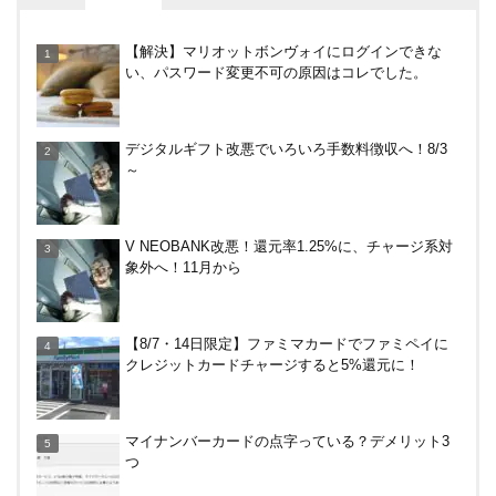
30倍！イオンカードセレクトは界王拳なみに金利を
【解決】マリオットボンヴォイにログインできな
上げる鍵になる！オートチャージなどメリット・デ
い、パスワード変更不可の原因はコレでした。
メリットまとめ
やっぱり裏切らない！無印良品のクッション（丸
デジタルギフト改悪でいろいろ手数料徴収へ！8/3
型）を3ヶ月使ってみた感想
～
デジタルギフト改悪でいろいろ手数料徴収へ！8/3
V NEOBANK改悪！還元率1.25%に、チャージ系対
～
象外へ！11月から
ドコモSMTBネット銀行への振込で最大10,000円あ
【8/7・14日限定】ファミマカードでファミペイに
たる抽選キャンペーン！8/31まで
クレジットカードチャージすると5%還元に！
PayPayで500ptもらえる！対象地銀の口座追加など
マイナンバーカードの点字っている？デメリット3
の条件達成で。9/30まで
つ