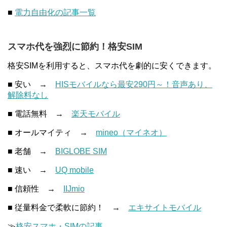
■
電力自由化の記事一覧
スマホ代を強烈に節約！格安SIM
格安SIMを利用すると、スマホ代を劇的に安くできます。
■ 安い →
HISモバイルなら最安290円～！音声あり、
解除料なし
■ 電話無料 →
楽天モバイル
■ オールマイティ →
mineo（マイネオ）
■ 老舗 →
BIGLOBE SIM
■ 速い →
UQ mobile
■ 信頼性 →
IIJmio
■ 従量料金で柔軟に節約！ →
エキサイトモバイル
≫
格安スマホ・SIMの記事