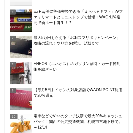
【8/7・14日限定】ファミマカードでファミペイに
au Pay等に等価交換できる「えらべるギフト」がフ
クレジットカードチャージすると5%還元に！
ァミリマートとミニストップで登場！WAON1%還
元で新ルート誕生！？
アメリカン・エキスプレス・カードで最大10%キャ
最大5万円もらえる「JCBスマリボキャンペーン」
ッシュバック！中小企業店舗の対象店舗で。～8/31
攻略の流れ！やり方を解説。1/31まで
ENEOS（エネオス）のガソリン割引・カード節約
術を総ざらい
【毎月5日】イオンの対象店舗でWAON POINT利用
で20％還元！
電車などでVisaのタッチ決済で最大20%キャッシュ
バック！関西の公共交通機関、札幌市営地下鉄で。
～12/14