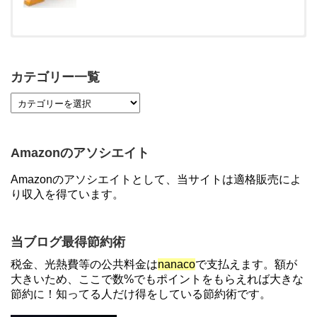
【対象者限定】楽天ペイ利用で最大300ポイントも
らえる！7/1朝まで
カテゴリー一覧
【7/21まで】エアウォレット(COIN+)で最大98,300
円分がもらえるキャンペーン！50%還元、登録、紹
介コード wtffz4c など！条件まとめ
Amazonのアソシエイト
【2倍増量】PayPayカード、まるごとフラットリボ
Amazonのアソシエイトとして、当サイトは適格販売によ
登録と3回利用で10000ptがもらえるキャンペーン！
り収入を得ています。
3/31まで
ソニーフィナンシャルグループの株主限定！2万円
当ブログ最得節約術
もらえる口座開設キャンペーン。7/31まで
税金、光熱費等の公共料金は
nanaco
で支払えます。額が
大きいため、ここで数%でもポイントをもらえれば大きな
節約に！知ってる人だけ得をしている節約術です。
【解決】マリオットボンヴォイにログインできな
い、パスワード変更不可の原因はコレでした。