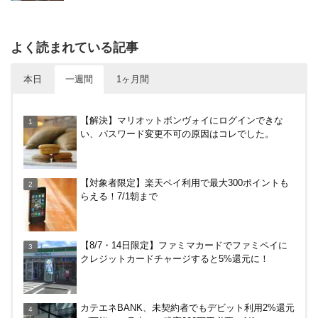
よく読まれている記事
本日
一週間
1ヶ月間
尾道駅から千光寺への行き方（アクセス）徹底ガイ
【解決】マリオットボンヴォイにログインできな
ド！
い、パスワード変更不可の原因はコレでした。
【2026年夏】dポイント交換キャンペーンが見逃せ
【対象者限定】楽天ペイ利用で最大300ポイントも
ない！最大15%増量のチャンス。8/1~31あたりまで
らえる！7/1朝まで
東京メトロのオレンジ色の改札機を使った節約術！
【8/7・14日限定】ファミマカードでファミペイに
ICカード料金の引かれ方は？
クレジットカードチャージすると5%還元に！
エディオンで半額分までV・R・dポイント利用で最
カテエネBANK、未契約者でもデビット利用2%還元
大20％還元！〜5/10