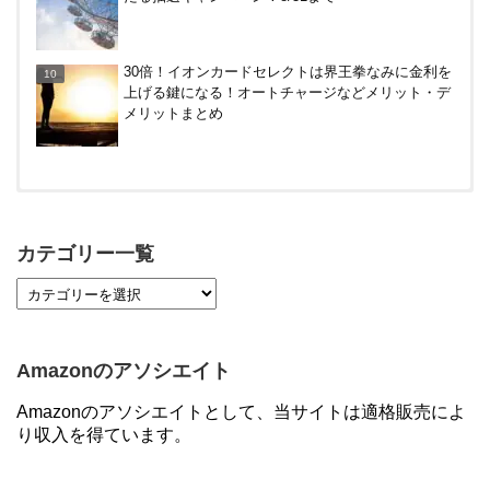
30倍！イオンカードセレクトは界王拳なみに金利を
上げる鍵になる！オートチャージなどメリット・デ
メリットまとめ
【対象者限定】楽天ペイ利用で最大300ポイントも
らえる！7/1朝まで
カテゴリー一覧
【7/21まで】エアウォレット(COIN+)で最大98,300
円分がもらえるキャンペーン！50%還元、登録、紹
介コード wtffz4c など！条件まとめ
Amazonのアソシエイト
【2倍増量】PayPayカード、まるごとフラットリボ
Amazonのアソシエイトとして、当サイトは適格販売によ
登録と3回利用で10000ptがもらえるキャンペーン！
り収入を得ています。
3/31まで