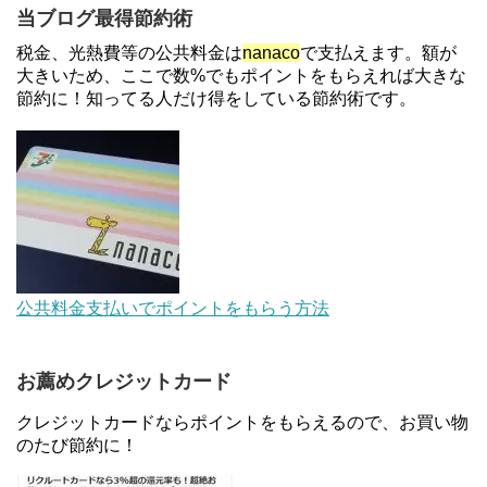
【解決】マリオットボンヴォイにログインできな
当ブログ最得節約術
い、パスワード変更不可の原因はコレでした。
税金、光熱費等の公共料金は
nanaco
で支払えます。額が
大きいため、ここで数%でもポイントをもらえれば大きな
節約に！知ってる人だけ得をしている節約術です。
【対象者限定】楽天ペイで決済すると最大300ポイ
ントキャンペーン！～6/1
デジタルギフト改悪でいろいろ手数料徴収へ！8/3
～
au Pay等に等価交換できる「えらべるギフト」がフ
公共料金支払いでポイントをもらう方法
ァミリマートとミニストップで登場！WAON1%還
元で新ルート誕生！？
お薦めクレジットカード
住信SBIネット銀行のデビットカードPoint＋で最大
2%還元！V NEOバンクデビットとどっちが良い？
クレジットカードならポイントをもらえるので、お買い物
条件などまとめ
のたび節約に！