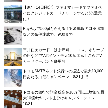
【8/7・14日限定】ファミマカードでファミペ
イにクレジットカードチャージすると5%還元
に！
PayPayで500ptもらえる！対象地銀の口座追加
などの条件達成で。9/30まで
三井住友カード、はま寿司、ココス、オリーブ
の丘などでVポイント最大10％還元！さらにV
カードクーポンも併用可
ドコモSMTBネット銀行への振込で最大10,000
円あたる抽選キャンペーン！8/31まで
ドコモの銀行で預金残高を10万円以上増加で最
大10億dポイント山分けキャンペーン！～
10/31