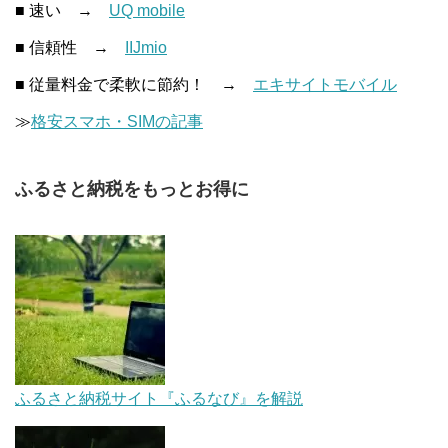
■ 速い →
UQ mobile
■ 信頼性 →
IIJmio
■ 従量料金で柔軟に節約！ →
エキサイトモバイル
≫
格安スマホ・SIMの記事
ふるさと納税をもっとお得に
ふるさと納税サイト『ふるなび』を解説