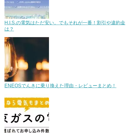
H.I.S.の電気はただ安い。でもそれが一番！割引や違約金
は？
ENEOSでんきに乗り換えた理由・レビューまとめ！