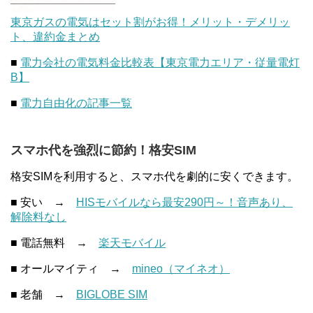
東京ガスの電気はセット割がお得！メリット・デメリッ
ト、違約金まとめ
■
電力会社の電気料金比較表【東京電力エリア・従量電灯
B】
■
電力自由化の記事一覧
スマホ代を強烈に節約！格安SIM
格安SIMを利用すると、スマホ代を劇的に安くできます。
■ 安い →
HISモバイルなら最安290円～！音声あり、
解除料なし
■ 電話無料 →
楽天モバイル
■ オールマイティ →
mineo（マイネオ）
■ 老舗 →
BIGLOBE SIM