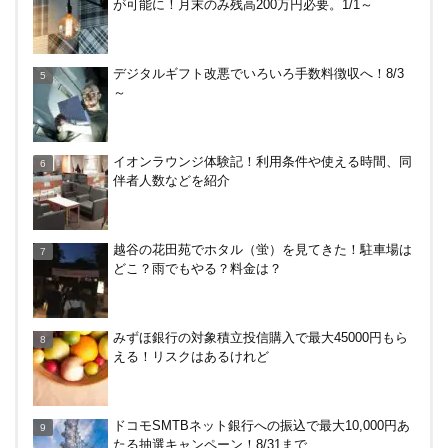
が可能に！月末のみ残高200万円必要。1/1～
終了、全て150円以上に→【なおも15円で買える裏
デジタルギフト改悪でいろいろ手数料徴収へ！8/3
技あり】Amazonギフト券の最低額が100円～に改
～
悪！デジタルは10倍に
カテエネBANK、未契約者でもデビット利用2%還元
イオンラウンジ体験記！利用条件や使える時間、同
が可能に！月末のみ残高200万円必要。1/1～
伴者人数などを紹介
みずほ銀行の対象積立投信購入で最大45000円もら
越谷の花田苑でホタル（蛍）を見てきた！駐車場は
える！リスクはあるけれど
どこ？雨でもやる？料金は？
みずほ銀行の対象積立投信購入で最大45000円もら
える！リスクはあるけれど
ドコモSMTBネット銀行への振込で最大10,000円あ
たる抽選キャンペーン！8/31まで