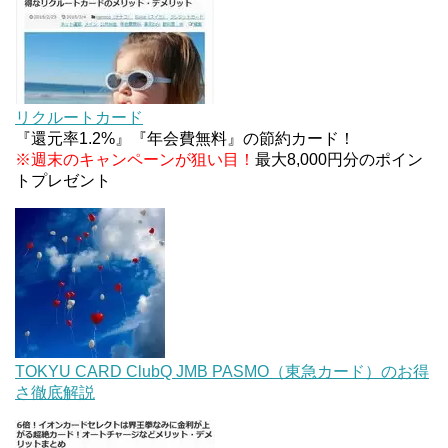
マイナンバーカードの点字っている？デメリット3
つ
【2026年夏】dポイント交換キャンペーンが見逃せ
ない！最大15%増量のチャンス。8/1~31あたりまで
リクルートカード
『還元率1.2%』『年会費無料』の節約カード！
※週末のキャンペーンが狙い目！
最大8,000円分のポイン
トプレゼント
TOKYU CARD ClubQ JMB PASMO（東急カード）のお得
さ徹底解説